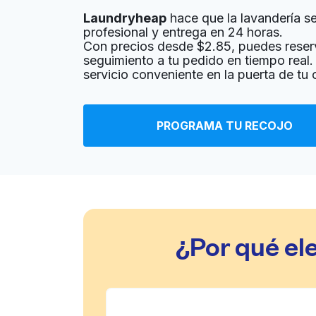
United States
Laundryheap
hace que la lavandería sea
profesional y entrega en 24 horas.
? min
Calcular la distancia
Con precios desde $2.85, puedes reser
Entrega 
Mostrar número
seguimiento a tu pedido en tiempo real. 
servicio conveniente en la puerta de tu
Summers Laundry
PROGRAMA TU RECOJO
560 San Mateo Ave, San Bruno, CA 94066, Un
? min
Calcular la distancia
Entrega 
Mostrar número
Speed Wash
¿Por qué el
1160 Mission Rd, South San Francisco, CA 94
? min
Calcular la distancia
Entrega 
Mostrar número