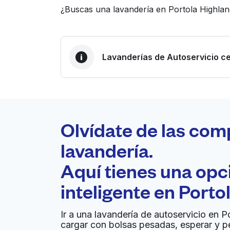
¿Buscas una lavandería en Portola Highlan
Lavanderías de Autoservicio ce
LA MEJOR ELECCIÓN
Laundryheap.com
Olvídate de las com
0 min
lavandería.
Recojo y entrega a en la
Aquí tienes una op
A
puerta de casa
inteligente en
Porto
Denise's Coin Laundry South San
Francisco
Ir a una lavandería de autoservicio en P
cargar con bolsas pesadas, esperar y p
corner of Ponderosa &, 633 El Camino Real, 