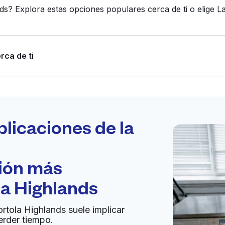
ds? Explora estas opciones populares cerca de ti o elige
rca de ti
Programa tu
recogida
plicaciones de la
ción más
bierto 24/7
la Highlands
Ir al sitio web
ortola Highlands suele implicar
erder tiempo.
South San Francisco, CA 94080,