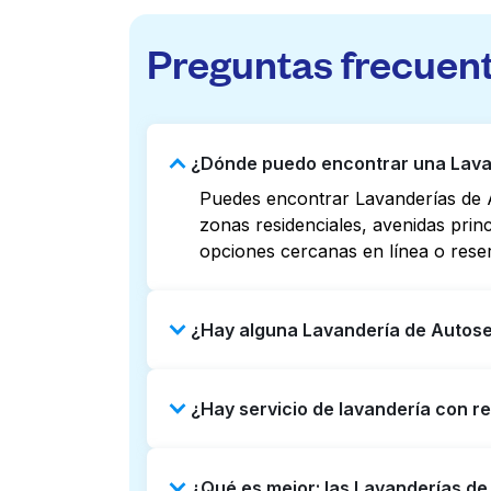
Preguntas frecuen
¿Dónde puedo encontrar una Lavan
Puedes encontrar Lavanderías de A
zonas residenciales, avenidas prin
opciones cercanas en línea o rese
¿Hay alguna Lavandería de Autoser
Algunas Lavanderías de Autoservici
¿Hay servicio de lavandería con r
Revisar listados o mapas en línea 
puedes reservar con Laundryheap p
Sí, Laundryheap opera en Portola H
¿Qué es mejor: las Lavanderías de
Puede ser una opción que ahorre ti