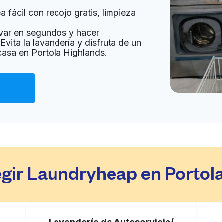
 fácil con recojo gratis, limpieza
var en segundos y hacer
a domicilio:
desconocido
Evita la lavandería y disfruta de un
 casa en Portola Highlands.
Ir al sitio web
ited States
a domicilio:
desconocido
Ir al sitio web
egir Laundryheap en Portol
080, United States
a domicilio:
desconocido
Lavandería de Autoservicio/