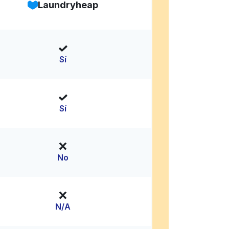
Laundryheap
Sí
Sí
No
N/A