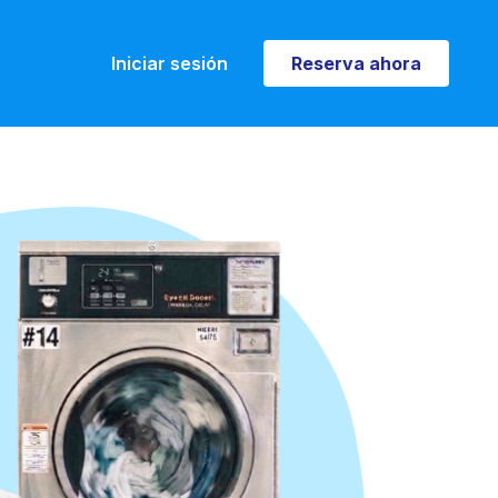
Iniciar sesión
Reserva ahora
Reserva ahora