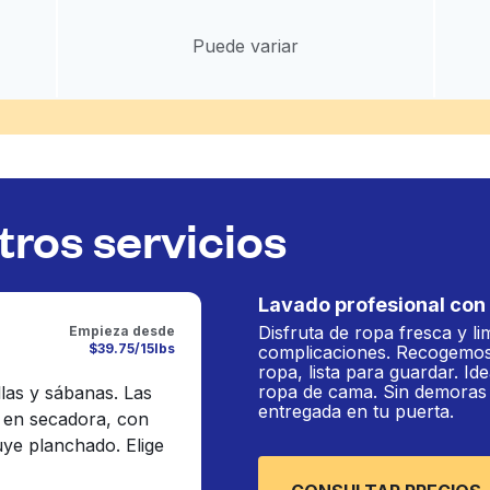
Puede variar
ros servicios
Lavado profesional con 
Disfruta de ropa fresca y li
Empieza desde
$39.75/15lbs
complicaciones. Recogemos
ropa, lista para guardar. Ide
ropa de cama. Sin demoras n
llas y sábanas. Las
entregada en tu puerta.
 en secadora, con
luye planchado. Elige