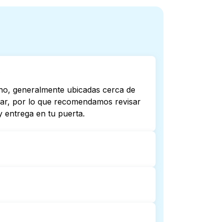
?
uno, generalmente ubicadas cerca de
riar, por lo que recomendamos revisar
 entrega en tu puerta.
o todas abren hasta tarde o 24/7.
ta más cercana. Como alternativa,
mplicaciones.
rega de lavandería puerta a puerta.