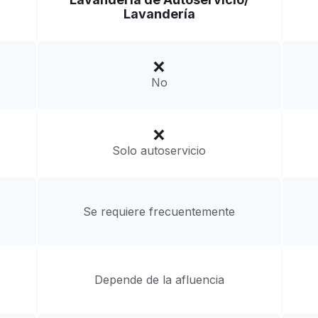
Lavandería
Ir al sitio web
d States
No
a domicilio:
desconocido
Solo autoservicio
Se requiere frecuentemente
Depende de la afluencia