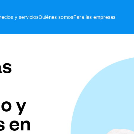
recios y servicios
Quiénes somos
Para las empresas
as
o y
s en