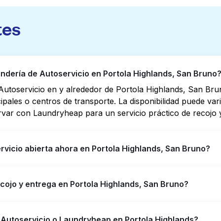
tes
dería de Autoservicio en Portola Highlands, San Bruno
utoservicio en y alrededor de Portola Highlands, San Br
cipales o centros de transporte. La disponibilidad puede va
rvar con Laundryheap para un servicio práctico de recojo y
vicio abierta ahora en Portola Highlands, San Bruno?
o en Portola Highlands tienen horarios extendidos, pero n
ecojo y entrega en Portola Highlands, San Bruno?
puede ayudarte a encontrar rápidamente la ubicación abier
ara obtener servicio de lavandería y entrega 24/7 sin co
ighlands, ofreciendo servicio conveniente de recojo y ent
 Autoservicio o Laundryheap en Portola Highlands?
empo si prefieres no ir a una Lavandería de Autoservicio.