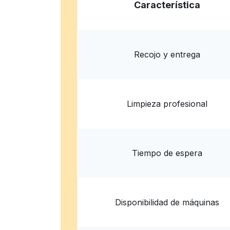
Característica
Tons of Bubbles Laundromats
440 Manor Plaza, Pacifica, CA 94044, Unite
Recojo y entrega
? min
Calcular la distancia
Entrega 
Mostrar número
Limpieza profesional
Tiempo de espera
Disponibilidad de máquinas