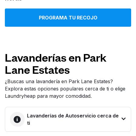
Iniciar sesión
PROGRAMA TU RECOJO
Descarga nuestra app
Lavanderías en Park
Lane Estates
Síguenos en
¿Buscas una lavandería en Park Lane Estates?
Explora estas opciones populares cerca de ti o elige
Laundryheap para mayor comodidad.
United States
ES
Lavanderías de Autoservicio cerca de
ti