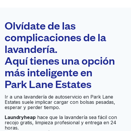
LA MEJOR
ELECCIÓN
Laundryheap.com
Olvídate de las
complicaciones de la
Programa tu recogida
lavandería.
0 min
Aquí tienes una opción
Recojo y entrega
a en la puerta de
Abierto 24/7
más inteligente en
casa
Park Lane Estates
Rose Cleaners &
Ir al sitio web
Ir a una lavandería de autoservicio en Park Lane
Laundry
Estates suele implicar cargar con bolsas pesadas,
esperar y perder tiempo.
Comet Cleaners and
Laundryheap
hace que la lavandería sea fácil con
Ir al sitio web
recojo gratis, limpieza profesional y entrega en 24
Laundry San Antonio
horas.