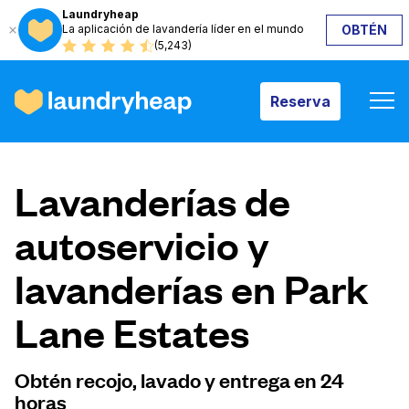
Laundryheap
La aplicación de lavandería líder en el mundo
OBTÉN
Reserva
(5,243)
Reserva
Cómo funciona
Lavanderías de
Precios y servicios
autoservicio y
lavanderías en Park
Quiénes somos
Lane Estates
Para las empresas
Obtén recojo, lavado y entrega en 24
horas