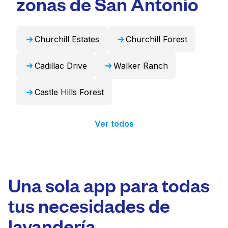
zonas de San Antonio
profesional y devolverlos listos para usar en
24 horas.
Churchill Estates
Churchill Forest
Cadillac Drive
Walker Ranch
Castle Hills Forest
Ver todos
Una sola app para todas
tus necesidades de
lavandería