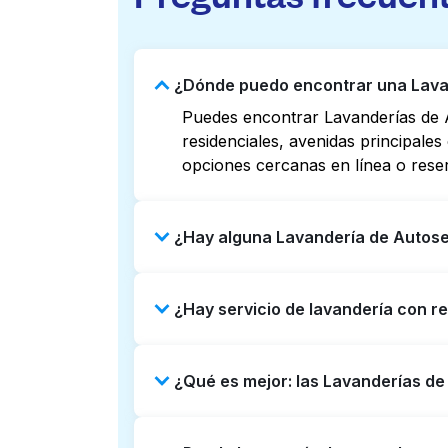
¿Dónde puedo encontrar una Lavan
Puedes encontrar Lavanderías de A
residenciales, avenidas principale
opciones cercanas en línea o rese
¿Hay alguna Lavandería de Autoser
Algunas Lavanderías de Autoservici
¿Hay servicio de lavandería con r
listados o mapas en línea puede a
reservar con Laundryheap para obt
Sí, Laundryheap opera en Huntleigh
¿Qué es mejor: las Lavanderías de
una opción que ahorre tiempo si pr
Las Lavanderías de Autoservicio so