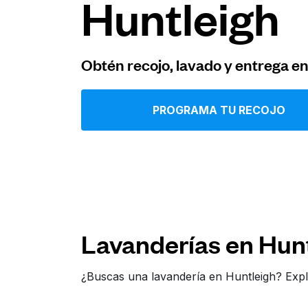
Huntleigh
Iniciar sesión
Obtén recojo, lavado y entrega e
Descarga nuestra app
PROGRAMA TU RECOJO
Síguenos en
Lavanderías en Hun
United States
ES
¿Buscas una lavandería en Huntleigh? Expl