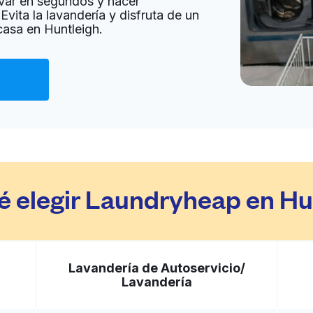
var en segundos y hacer
Evita la lavandería y disfruta de un
casa en Huntleigh.
Ir al sitio web
ited States
a domicilio:
desconocido
Ir al sitio web
United States
é elegir Laundryheap en Hu
a domicilio:
desconocido
Lavandería de Autoservicio/
Ir al sitio web
Lavandería
 States