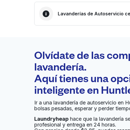
Lavanderías de Autoservicio ce
LA MEJOR ELECCIÓN
Laundryheap.com
Olvídate de las com
0 min
lavandería.
Recojo y entrega a en la
Aquí tienes una op
A
puerta de casa
inteligente en
Huntl
Kwik Wash (Operated by E-Z Wash
Ir a una lavandería de autoservicio en H
bolsas pesadas, esperar y perder tiemp
1314 S WW White Rd, San Antonio, TX 78220, 
Laundryheap
hace que la lavandería sea
? min
Calcular la distancia
Entrega 
profesional y entrega en 24 horas.
Mostrar número