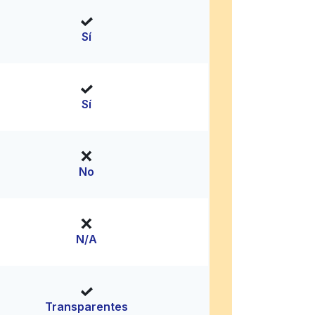
Sí
Sí
No
N/A
Transparentes