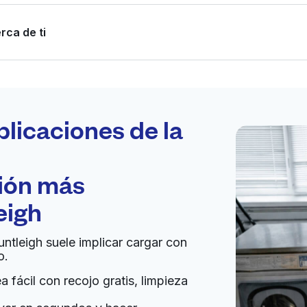
rca de ti
Programa tu
recogida
plicaciones de la
ción más
bierto 24/7
eigh
)
Ir al sitio web
untleigh suele implicar cargar con
o.
United States
 fácil con recojo gratis, limpieza
a domicilio:
desconocido