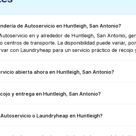
dería de Autoservicio en Huntleigh, San Antonio?
utoservicio en y alrededor de Huntleigh, San Antonio, g
s o centros de transporte. La disponibilidad puede variar, 
rvar con Laundryheap para un servicio práctico de recojo y
vicio abierta ahora en Huntleigh, San Antonio?
o en Huntleigh tienen horarios extendidos, pero no todas 
ecojo y entrega en Huntleigh, San Antonio?
yudarte a encontrar rápidamente la ubicación abierta más 
ener servicio de lavandería y entrega 24/7 sin complicaci
, ofreciendo servicio conveniente de recojo y entrega de 
 Autoservicio o Laundryheap en Huntleigh?
efieres no ir a una Lavandería de Autoservicio.
n una buena opción para lavar por cuenta propia si tienes 