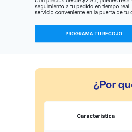
Con precios desde $2.85, puedes reser
seguimiento a tu pedido en tiempo real. 
servicio conveniente en la puerta de tu 
Eastwood Cleaners & Laundry
4431 E Houston St, San Antonio, TX 78220, Un
PROGRAMA TU RECOJO
? min
Calcular la distancia
Entrega 
Mostrar número
SpinXpress Laundry - WW White
1721 S WW White Rd, San Antonio, TX 78220, 
¿Por qu
? min
Calcular la distancia
Entrega 
Mostrar número
CENTRAL TEXAS LAUNDRY, LLC
Característica
4255 Profit Dr, San Antonio, TX 78219, United