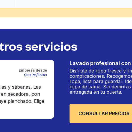
ros servicios
Lavado profesional con 
Disfruta de ropa fresca y li
Empieza desde
$39.75/15lbs
complicaciones. Recogemos
ropa, lista para guardar. Ide
ropa de cama. Sin demoras n
llas y sábanas. Las
entregada en tu puerta.
 en secadora, con
luye planchado. Elige
CONSULTAR PRECIOS