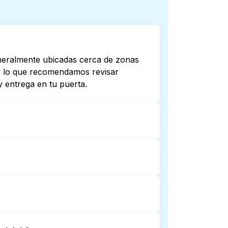
eneralmente ubicadas cerca de zonas
por lo que recomendamos revisar
 entrega en tu puerta.
abren hasta tarde o 24/7. Revisar
cercana. Como alternativa, puedes
ones.
lavandería puerta a puerta. Puede ser
tiempo para ir y esperar. Por otro