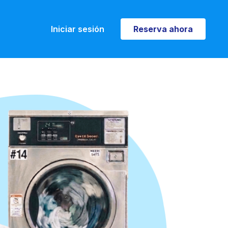
Iniciar sesión
Reserva ahora
Reserva ahora