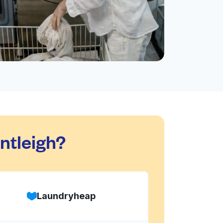
ntleigh?
Laundryheap