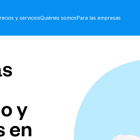
recios y servicios
Quiénes somos
Para las empresas
as
o y
s en