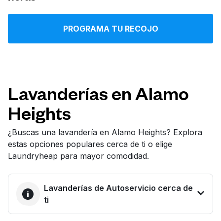
Iniciar sesión
PROGRAMA TU RECOJO
Descarga nuestra app
Lavanderías en Alamo
Heights
Síguenos en
¿Buscas una lavandería en Alamo Heights? Explora
estas opciones populares cerca de ti o elige
Laundryheap para mayor comodidad.
United States
ES
Lavanderías de Autoservicio cerca de
ti