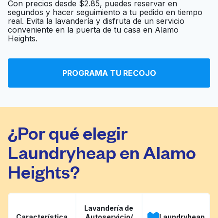
Con precios desde $2.85, puedes reservar en
segundos y hacer seguimiento a tu pedido en tiempo
real. Evita la lavandería y disfruta de un servicio
Culpepper Cleaners
Ir al sitio web
conveniente en la puerta de tu casa en Alamo
Heights.
Coinmach
Ir al sitio web
PROGRAMA TU RECOJO
¿Por qué elegir
Laundryheap en Alamo
Heights?
Lavandería de
Característica
Autoservicio/
Laundryheap