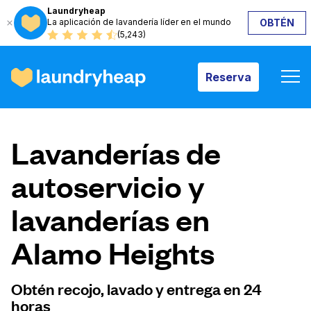
Laundryheap
La aplicación de lavandería líder en el mundo
OBTÉN
Reserva
(5,243)
Reserva
Cómo funciona
Lavanderías de
Precios y servicios
autoservicio y
lavanderías en
Quiénes somos
Alamo Heights
Para las empresas
Obtén recojo, lavado y entrega en 24
horas