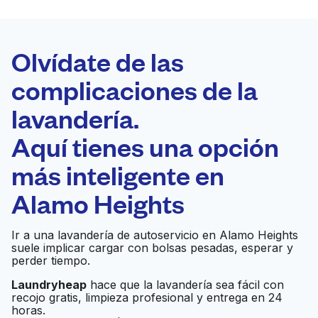
LA MEJOR
ELECCIÓN
Laundryheap.com
Olvídate de las
complicaciones de la
Programa tu recogida
lavandería.
0 min
Aquí tienes una opción
Recojo y entrega
a en la puerta de
Abierto 24/7
más inteligente en
casa
Alamo Heights
Arcadia Grove
Ir al sitio web
Ir a una lavandería de autoservicio en Alamo Heights
Cleaners
suele implicar cargar con bolsas pesadas, esperar y
perder tiempo.
McDougall Laundry &
Laundryheap
hace que la lavandería sea fácil con
Ir al sitio web
recojo gratis, limpieza profesional y entrega en 24
Cleaners
horas.