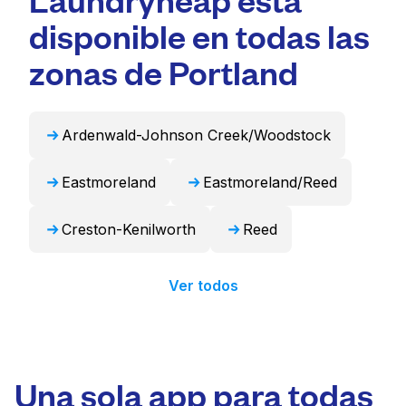
residentes, es una opción más conveniente y
voluminosos como edredones, mantas y
disponible en todas las
que ahorra tiempo.
cortinas. Como alternativa, Laundryheap
puede encargarse de estos artículos de forma
zonas de Portland
profesional y devolverlos listos para usar en
24 horas.
Ardenwald-Johnson Creek/Woodstock
Eastmoreland
Eastmoreland/Reed
Creston-Kenilworth
Reed
Ver todos
Una sola app para todas