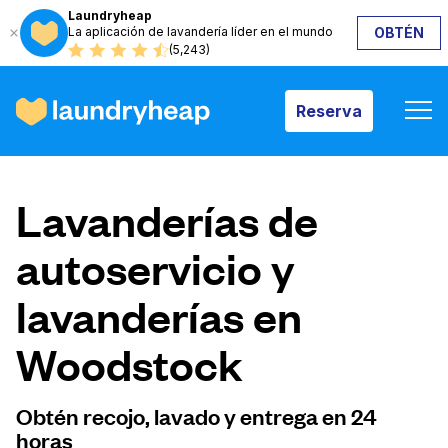
Laundryheap
La aplicación de lavandería líder en el mundo
OBTÉN
Reserva
(5,243)
Reserva
Cómo funciona
Lavanderías de
Precios y servicios
autoservicio y
lavanderías en
Quiénes somos
Woodstock
Para las empresas
Obtén recojo, lavado y entrega en 24
horas