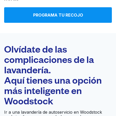
Iniciar sesión
PROGRAMA TU RECOJO
Descarga nuestra app
Olvídate de las
complicaciones de la
Síguenos en
lavandería.
Aquí tienes una opción
más inteligente en
United States
ES
Woodstock
Ir a una lavandería de autoservicio en Woodstock