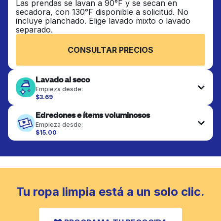
Las prendas se lavan a 90°F y se secan en
secadora, con 130°F disponible a solicitud. No
incluye planchado. Elige lavado mixto o lavado
separado.
CONSULTAR PRECIOS
Lavado al seco
Empieza desde:
$3.69
Las prendas delicadas se lavan al seco y se
Edredones e ítems voluminosos
terminan de forma profesional. Adecuado para
trajes, vestidos, abrigos y telas que requieren
Empieza desde:
cuidado especial para mantener su forma, color y
$15.00
textura.
Los artículos grandes como edredones, mantas y
cubrecamas se lavan a fondo y se secan
completamente. Diseñado para refrescar piezas
CONSULTAR PRECIOS
más pesadas que no caben en una lavadora
doméstica estándar.
Tu ropa limpia está a un solo clic.
CONSULTAR PRECIOS