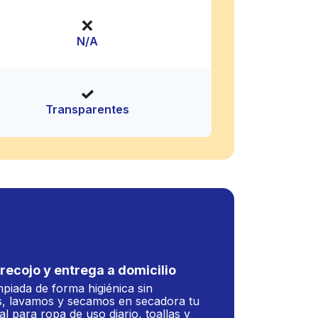
N/A
Transparentes
recojo y entrega a domicilio
mpiada de forma higiénica sin
, lavamos y secamos en secadora tu
al para ropa de uso diario, toallas y