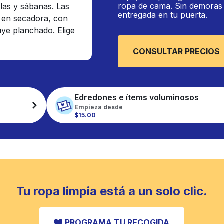
ropa de cama. Sin demoras n
llas y sábanas. Las
entregada en tu puerta.
 en secadora, con
luye planchado. Elige
CONSULTAR PRECIOS
Edredones e ítems voluminosos
Empieza desde
$15.00
Tu ropa limpia está a un solo clic.
PROGRAMA TU RECOGIDA