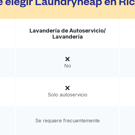
é elegir Laundryheap en R
Lavandería de Autoservicio/
Lavandería
No
Solo autoservicio
Se requiere frecuentemente