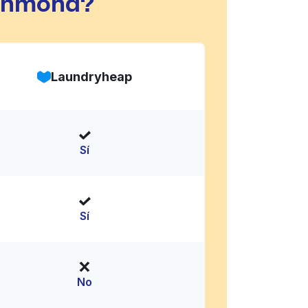
ichmond?
Laundryheap
Sí
Sí
No