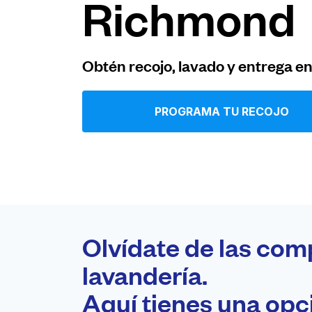
Richmond
Iniciar sesión
Obtén recojo, lavado y entrega e
Descarga nuestra app
PROGRAMA TU RECOJO
Síguenos en
Olvídate de las com
United States
ES
lavandería.
Aquí tienes una op