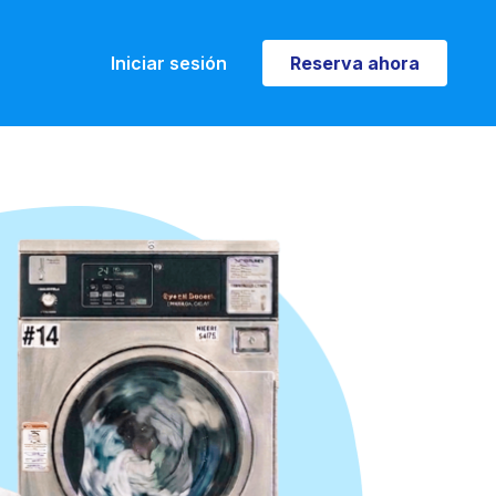
Iniciar sesión
Reserva ahora
Reserva ahora