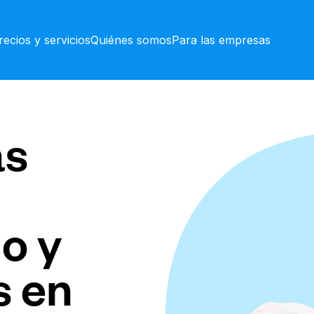
recios y servicios
Quiénes somos
Para las empresas
as
o y
s en