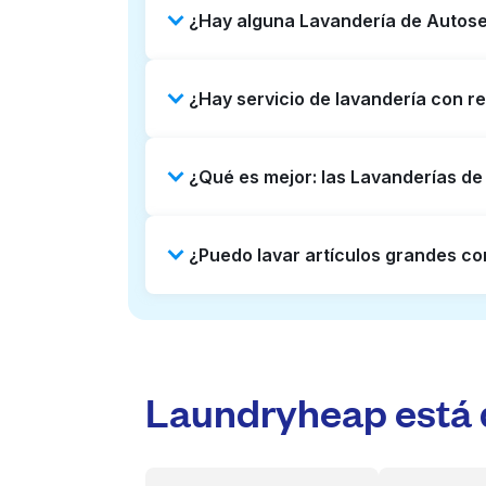
¿Hay alguna Lavandería de Autoser
Algunas Lavanderías de Autoservici
¿Hay servicio de lavandería con re
Revisar listados o mapas en línea 
puedes reservar con Laundryheap p
Sí, Laundryheap opera en Powellhur
¿Qué es mejor: las Lavanderías de
Puede ser una opción que ahorre ti
Las Lavanderías de Autoservicio so
¿Puedo lavar artículos grandes co
lado, Laundryheap ofrece recojo y 
profesional y tiempos de entrega 
Muchas Lavanderías de Autoservic
voluminosos como edredones, mant
profesional y devolverlos listos pa
Laundryheap está d