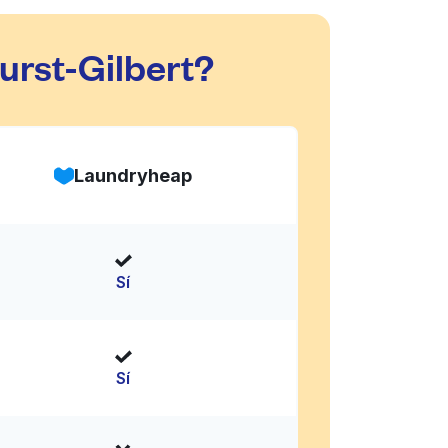
urst-Gilbert?
Laundryheap
Sí
Sí