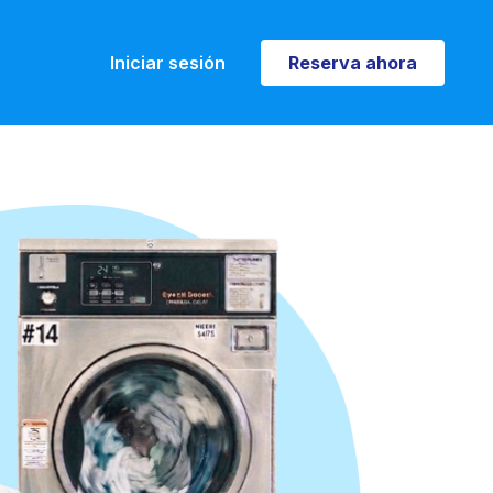
Iniciar sesión
Reserva ahora
Reserva ahora