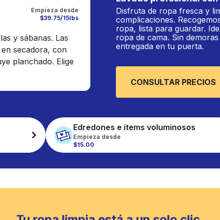
Disfruta de ropa fresca y li
Empieza desde
$39.75/15lbs
complicaciones. Recogemos
ropa, lista para guardar. Ide
ropa de cama. Sin demoras n
llas y sábanas. Las
entregada en tu puerta.
 en secadora, con
luye planchado. Elige
CONSULTAR PRECIOS
Edredones e ítems voluminosos
Empieza desde
$15.00
Tu ropa limpia está a un solo clic.