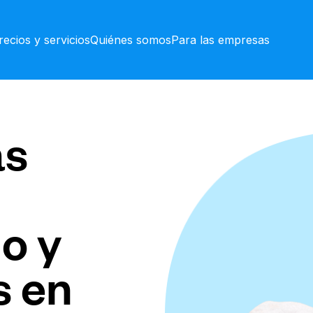
recios y servicios
Quiénes somos
Para las empresas
as
o y
s en