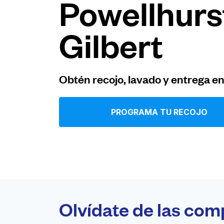
Powellhurs
Iniciar sesión
Gilbert
Descarga nuestra app
Obtén recojo, lavado y entrega e
PROGRAMA TU RECOJO
Síguenos en
United States
ES
Olvídate de las com