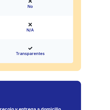
No
N/A
Transparentes
recojo y entrega a domicilio