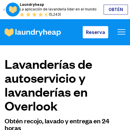
Laundryheap
La aplicación de lavandería líder en el mundo
OBTÉN
Reserva
(5,243)
Reserva
Cómo funciona
Lavanderías de
Precios y servicios
autoservicio y
lavanderías en
Quiénes somos
Overlook
Para las empresas
Obtén recojo, lavado y entrega en 24
horas