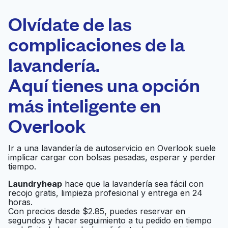
ELECCIÓN
Laundryheap.com
Olvídate de las
complicaciones de la
Programa tu recogida
lavandería.
0 min
Aquí tienes una opción
Recojo y entrega
a en la puerta de
Abierto 24/7
más inteligente en
casa
Overlook
Wash World Laundry
Ir al sitio web
Ir a una lavandería de autoservicio en Overlook suele
implicar cargar con bolsas pesadas, esperar y perder
tiempo.
Laundryheap
hace que la lavandería sea fácil con
recojo gratis, limpieza profesional y entrega en 24
horas.
Con precios desde $2.85, puedes reservar en
segundos y hacer seguimiento a tu pedido en tiempo