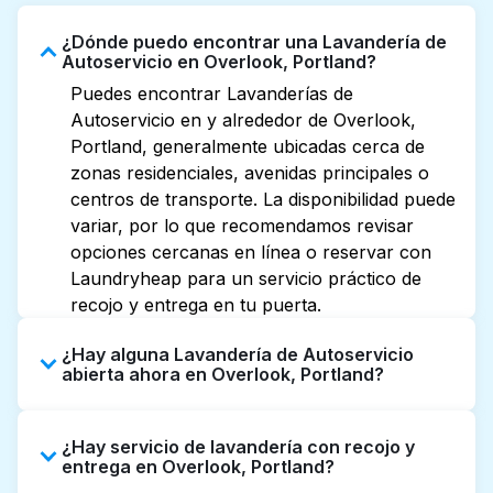
¿Dónde puedo encontrar una Lavandería de
Autoservicio en Overlook, Portland?
Puedes encontrar Lavanderías de
Autoservicio en y alrededor de Overlook,
Portland, generalmente ubicadas cerca de
zonas residenciales, avenidas principales o
centros de transporte. La disponibilidad puede
variar, por lo que recomendamos revisar
opciones cercanas en línea o reservar con
Laundryheap para un servicio práctico de
recojo y entrega en tu puerta.
¿Hay alguna Lavandería de Autoservicio
abierta ahora en Overlook, Portland?
Algunas Lavanderías de Autoservicio en
¿Hay servicio de lavandería con recojo y
Overlook tienen horarios extendidos, pero no
entrega en Overlook, Portland?
todas abren hasta tarde o 24/7. Revisar