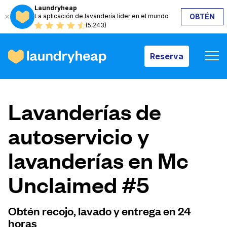
Laundryheap
La aplicación de lavandería líder en el mundo
OBTÉN
Reserva
(5,243)
Reserva
Cómo funciona
Lavanderías de
Precios y servicios
autoservicio y
lavanderías en Mc
Quiénes somos
Unclaimed #5
Para las empresas
Obtén recojo, lavado y entrega en 24
horas