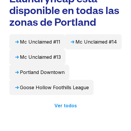
residentes, es una opción más conveniente y
voluminosos como edredones, mantas y
disponible en todas las
que ahorra tiempo.
cortinas. Como alternativa, Laundryheap
puede encargarse de estos artículos de forma
zonas de Portland
profesional y devolverlos listos para usar en
24 horas.
Mc Unclaimed #11
Mc Unclaimed #14
Mc Unclaimed #13
Portland Downtown
Goose Hollow Foothills League
Ver todos