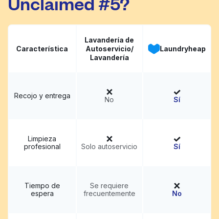
Unclaimed #5?
Lavandería de
Característica
Autoservicio/
Laundryheap
Lavandería
Recojo y entrega
No
Sí
Limpieza
profesional
Solo autoservicio
Sí
Tiempo de
Se requiere
espera
frecuentemente
No