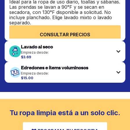
Ideal para la ropa de uso diario, toallas y sábanas.
Las prendas se lavan a 90°F y se secan en
secadora, con 130°F disponible a solicitud. No
incluye planchado. Elige lavado mixto o lavado
separado.
CONSULTAR PRECIOS
Lavado al seco
Empieza desde:
$3.69
Las prendas delicadas se lavan al seco y se
Edredones e ítems voluminosos
terminan de forma profesional. Adecuado para
trajes, vestidos, abrigos y telas que requieren
Empieza desde:
cuidado especial para mantener su forma, color y
$15.00
textura.
Los artículos grandes como edredones, mantas y
cubrecamas se lavan a fondo y se secan
completamente. Diseñado para refrescar piezas
CONSULTAR PRECIOS
más pesadas que no caben en una lavadora
doméstica estándar.
Tu ropa limpia está a un solo clic.
CONSULTAR PRECIOS