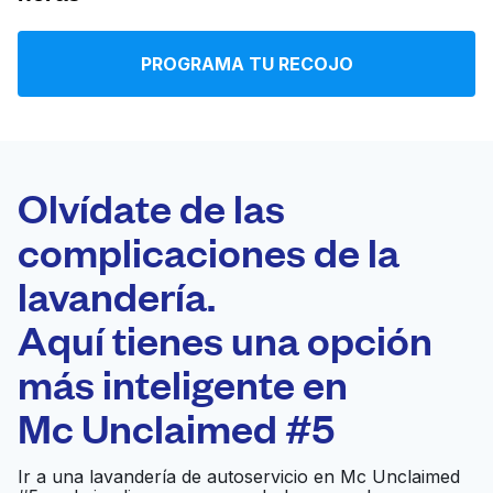
Iniciar sesión
PROGRAMA TU RECOJO
Descarga nuestra app
Olvídate de las
complicaciones de la
Síguenos en
lavandería.
Aquí tienes una opción
más inteligente en
United States
ES
Mc Unclaimed #5
Ir a una lavandería de autoservicio en Mc Unclaimed