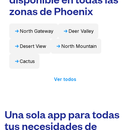
puede encargarse de estos artículos de forma
zonas de Phoenix
profesional y devolverlos listos para usar en
24 horas.
North Gateway
Deer Valley
Desert View
North Mountain
Cactus
Ver todos
Una sola app para todas
tus necesidades de