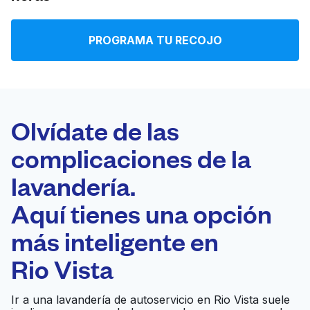
Iniciar sesión
PROGRAMA TU RECOJO
Descarga nuestra app
Olvídate de las
complicaciones de la
Síguenos en
lavandería.
Aquí tienes una opción
más inteligente en
United States
ES
Rio Vista
Ir a una lavandería de autoservicio en Rio Vista suele