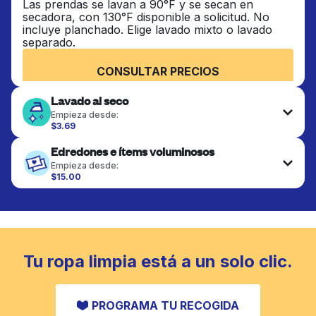
Las prendas se lavan a 90°F y se secan en
secadora, con 130°F disponible a solicitud. No
incluye planchado. Elige lavado mixto o lavado
separado.
CONSULTAR PRECIOS
Lavado al seco
Empieza desde:
$3.69
Las prendas delicadas se lavan al seco y se
Edredones e ítems voluminosos
terminan de forma profesional. Adecuado para
trajes, vestidos, abrigos y telas que requieren
Empieza desde:
cuidado especial para mantener su forma, color y
$15.00
textura.
Los artículos grandes como edredones, mantas y
cubrecamas se lavan a fondo y se secan
completamente. Diseñado para refrescar piezas
CONSULTAR PRECIOS
más pesadas que no caben en una lavadora
doméstica estándar.
Tu ropa limpia está a un solo clic.
CONSULTAR PRECIOS
PROGRAMA TU RECOGIDA