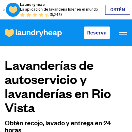
Laundryheap
La aplicación de lavandería líder en el mundo
OBTÉN
Reserva
(5,243)
Reserva
Cómo funciona
Lavanderías de
Precios y servicios
autoservicio y
lavanderías en Rio
Quiénes somos
Vista
Para las empresas
Obtén recojo, lavado y entrega en 24
horas