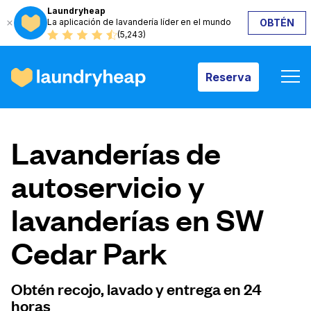
Laundryheap
La aplicación de lavandería líder en el mundo
OBTÉN
Reserva
(5,243)
Reserva
Cómo funciona
Lavanderías de
Precios y servicios
autoservicio y
lavanderías en SW
Quiénes somos
Cedar Park
Para las empresas
Obtén recojo, lavado y entrega en 24
horas