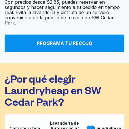
Con precios desde $2.85, puedes reservar en
segundos y hacer seguimiento a tu pedido en tiempo
White Seal Cleaners &
real. Evita la lavandería y disfruta de un servicio
Ir al sitio web
conveniente en la puerta de tu casa en SW Cedar
Laundromat
Park.
Laundromat of Pine
Ir al sitio web
PROGRAMA TU RECOJO
Street LLC
¿Por qué elegir
Laundryheap en SW
Cedar Park?
Lavandería de
Característica
Autoservicio/
Laundryheap