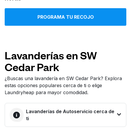
Iniciar sesión
PROGRAMA TU RECOJO
Descarga nuestra app
Lavanderías en SW
Cedar Park
Síguenos en
¿Buscas una lavandería en SW Cedar Park? Explora
estas opciones populares cerca de ti o elige
Laundryheap para mayor comodidad.
United States
ES
Lavanderías de Autoservicio cerca de
ti