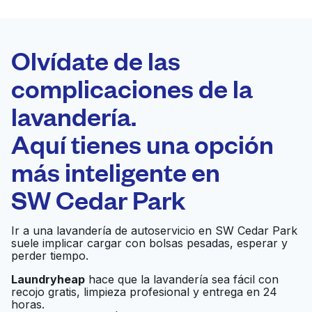
LA MEJOR
ELECCIÓN
Laundryheap.com
Olvídate de las
complicaciones de la
Programa tu recogida
lavandería.
0 min
Aquí tienes una opción
Recojo y entrega
a en la puerta de
Abierto 24/7
más inteligente en
casa
SW Cedar Park
Ultra Clean
Ir al sitio web
Ir a una lavandería de autoservicio en SW Cedar Park
Laundromat
suele implicar cargar con bolsas pesadas, esperar y
perder tiempo.
JP Laundromat & Dry-
Laundryheap
hace que la lavandería sea fácil con
Ir al sitio web
recojo gratis, limpieza profesional y entrega en 24
Cleaner
horas.