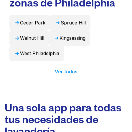
zonas de Philadelphia
profesional y devolverlos listos para usar en
24 horas.
Cedar Park
Spruce Hill
Walnut Hill
Kingsessing
West Philadelphia
Ver todos
Una sola app para todas
tus necesidades de
lavandería