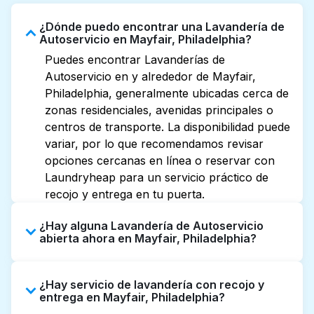
¿Dónde puedo encontrar una Lavandería de
Autoservicio en Mayfair, Philadelphia?
Puedes encontrar Lavanderías de
Autoservicio en y alrededor de Mayfair,
Philadelphia, generalmente ubicadas cerca de
zonas residenciales, avenidas principales o
centros de transporte. La disponibilidad puede
variar, por lo que recomendamos revisar
opciones cercanas en línea o reservar con
Laundryheap para un servicio práctico de
recojo y entrega en tu puerta.
¿Hay alguna Lavandería de Autoservicio
abierta ahora en Mayfair, Philadelphia?
Algunas Lavanderías de Autoservicio en
¿Hay servicio de lavandería con recojo y
Mayfair tienen horarios extendidos, pero no
entrega en Mayfair, Philadelphia?
todas abren hasta tarde o 24/7. Revisar