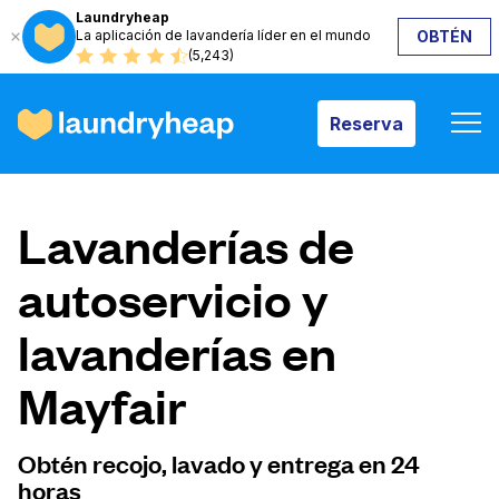
Laundryheap
La aplicación de lavandería líder en el mundo
OBTÉN
Reserva
(5,243)
Reserva
Cómo funciona
Lavanderías de
Precios y servicios
autoservicio y
lavanderías en
Quiénes somos
Mayfair
Para las empresas
Obtén recojo, lavado y entrega en 24
horas