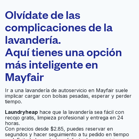
ELECCIÓN
Laundryheap.com
Olvídate de las
complicaciones de la
Programa tu recogida
lavandería.
0 min
Aquí tienes una opción
Recojo y entrega
a en la puerta de
Abierto 24/7
más inteligente en
casa
Mayfair
EZ Laundromat
Ir al sitio web
Ir a una lavandería de autoservicio en Mayfair suele
implicar cargar con bolsas pesadas, esperar y perder
tiempo.
Laundryheap
hace que la lavandería sea fácil con
J Laundromat
Ir al sitio web
recojo gratis, limpieza profesional y entrega en 24
horas.
Con precios desde $2.85, puedes reservar en
segundos y hacer seguimiento a tu pedido en tiempo