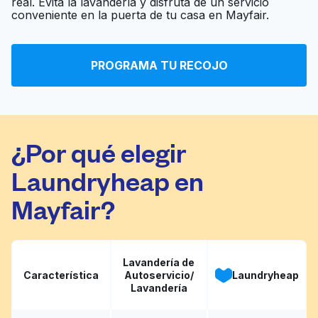
real. Evita la lavandería y disfruta de un servicio
L&Z Laundry
Ir al sitio web
conveniente en la puerta de tu casa en Mayfair.
PROGRAMA TU RECOJO
Tacony Laundromat
Ir al sitio web
¿Por qué elegir
Laundryheap en
Mayfair?
Lavandería de
Característica
Autoservicio/
Laundryheap
Lavandería