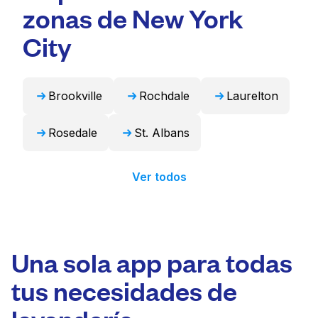
puede encargarse de estos artículos de forma
zonas de New York
profesional y devolverlos listos para usar en
City
24 horas.
Brookville
Rochdale
Laurelton
Rosedale
St. Albans
Ver todos
Una sola app para todas
tus necesidades de