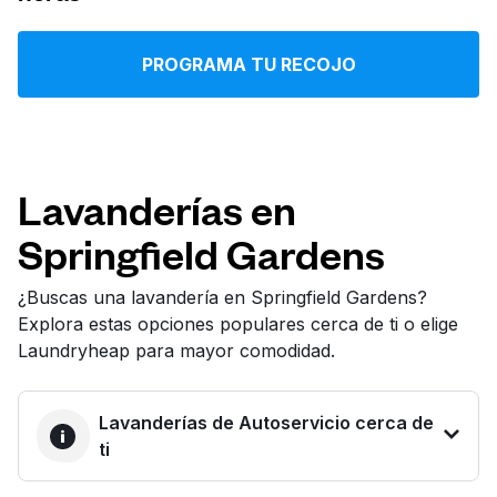
Iniciar sesión
PROGRAMA TU RECOJO
Descarga nuestra app
Lavanderías en
Springfield Gardens
Síguenos en
¿Buscas una lavandería en Springfield Gardens?
Explora estas opciones populares cerca de ti o elige
Laundryheap para mayor comodidad.
United States
ES
Lavanderías de Autoservicio cerca de
ti