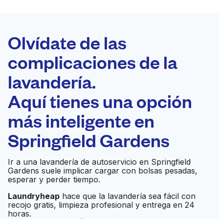
LA MEJOR
ELECCIÓN
Laundryheap.com
Olvídate de las
complicaciones de la
Programa tu recogida
lavandería.
0 min
Aquí tienes una opción
Recojo y entrega
a en la puerta de
Abierto 24/7
más inteligente en
casa
Springfield Gardens
A+ Laundry Service
Ir a una lavandería de autoservicio en Springfield
Inc - Commercial
Gardens suele implicar cargar con bolsas pesadas,
Laundry - Uniform
esperar y perder tiempo.
Ir al sitio web
Rental - Wholesale -
Laundryheap
hace que la lavandería sea fácil con
Industrial Laundry
recojo gratis, limpieza profesional y entrega en 24
Nassau - Laundromat
horas.