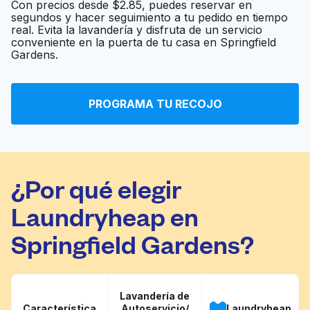
Con precios desde $2.85, puedes reservar en
segundos y hacer seguimiento a tu pedido en tiempo
real. Evita la lavandería y disfruta de un servicio
Crossbay Express
Ir al sitio web
conveniente en la puerta de tu casa en Springfield
Laudromat
Gardens.
108 Jamaica
Ir al sitio web
PROGRAMA TU RECOJO
Laundromat
Fresh Scent
Ir al sitio web
Laundromat
¿Por qué elegir
Laundryheap en
Springfield Gardens?
Lavandería de
Característica
Autoservicio/
Laundryheap