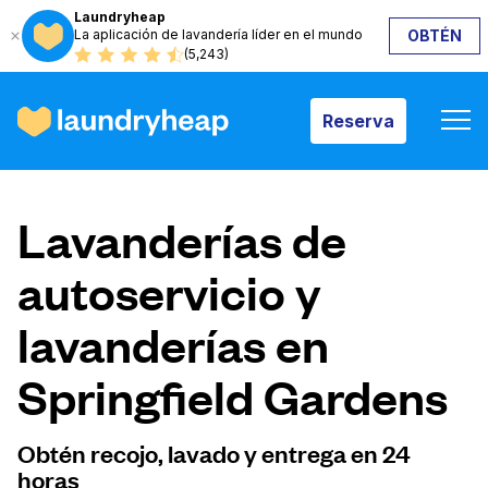
Laundryheap
La aplicación de lavandería líder en el mundo
OBTÉN
Reserva
(5,243)
Reserva
Cómo funciona
Lavanderías de
Precios y servicios
autoservicio y
lavanderías en
Quiénes somos
Springfield Gardens
Para las empresas
Obtén recojo, lavado y entrega en 24
horas