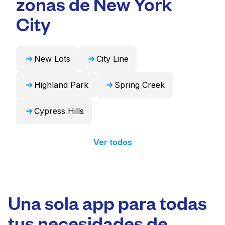
zonas de New York
profesional y devolverlos listos para usar en
City
24 horas.
New Lots
City Line
Highland Park
Spring Creek
Cypress Hills
Ver todos
Una sola app para todas
tus necesidades de