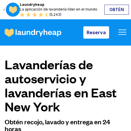
Laundryheap
La aplicación de lavandería líder en el mundo
OBTÉN
Reserva
(5,243)
Reserva
Cómo funciona
Lavanderías de
Precios y servicios
autoservicio y
lavanderías en East
Quiénes somos
New York
Para las empresas
Obtén recojo, lavado y entrega en 24
horas