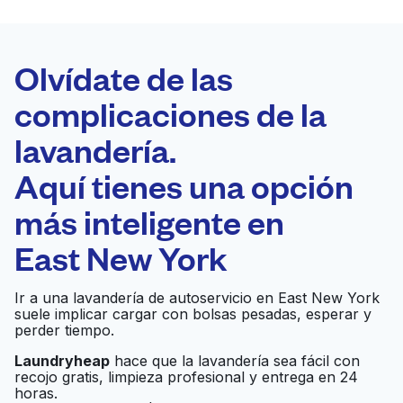
LA MEJOR
ELECCIÓN
Laundryheap.com
Olvídate de las
complicaciones de la
Programa tu recogida
lavandería.
0 min
Aquí tienes una opción
Recojo y entrega
a en la puerta de
Abierto 24/7
más inteligente en
casa
East New York
New Lots Laundromat
Ir al sitio web
Ir a una lavandería de autoservicio en East New York
suele implicar cargar con bolsas pesadas, esperar y
perder tiempo.
Laundryheap
hace que la lavandería sea fácil con
Giant Laundromat
Ir al sitio web
recojo gratis, limpieza profesional y entrega en 24
horas.