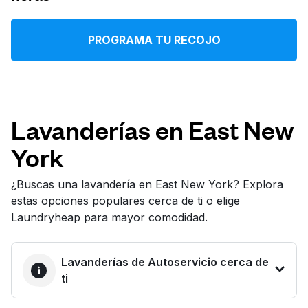
Iniciar sesión
PROGRAMA TU RECOJO
Descarga nuestra app
Lavanderías en East New
York
Síguenos en
¿Buscas una lavandería en East New York? Explora
estas opciones populares cerca de ti o elige
Laundryheap para mayor comodidad.
United States
ES
Lavanderías de Autoservicio cerca de
ti