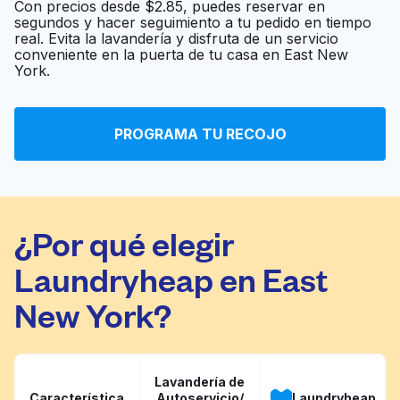
Con precios desde $2.85, puedes reservar en
segundos y hacer seguimiento a tu pedido en tiempo
Mei Quan Laundromat
real. Evita la lavandería y disfruta de un servicio
Ir al sitio web
Inc.
conveniente en la puerta de tu casa en East New
York.
New York Laundromat
Ir al sitio web
PROGRAMA TU RECOJO
¿Por qué elegir
Laundryheap en East
New York?
Lavandería de
Característica
Autoservicio/
Laundryheap