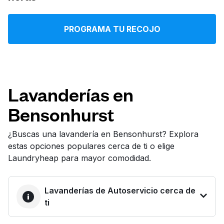
Iniciar sesión
PROGRAMA TU RECOJO
Descarga nuestra app
Lavanderías en
Bensonhurst
Síguenos en
¿Buscas una lavandería en Bensonhurst? Explora
estas opciones populares cerca de ti o elige
Laundryheap para mayor comodidad.
United States
ES
Lavanderías de Autoservicio cerca de
ti