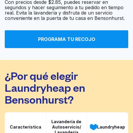
Con precios desde $2.85, puedes reservar en
segundos y hacer seguimiento a tu pedido en tiempo
Clean Smart
real. Evita la lavandería y disfruta de un servicio
Ir al sitio web
Laundromat
conveniente en la puerta de tu casa en Bensonhurst.
Coney West
PROGRAMA TU RECOJO
Ir al sitio web
Laundromat
¿Por qué elegir
Laundryheap en
Bensonhurst?
Lavandería de
Característica
Autoservicio/
Laundryheap
Lavandería