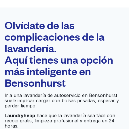
LA MEJOR
ELECCIÓN
Laundryheap.com
Olvídate de las
complicaciones de la
Programa tu recogida
lavandería.
0 min
Aquí tienes una opción
Recojo y entrega
a en la puerta de
Abierto 24/7
más inteligente en
casa
Bensonhurst
H F Laundromat
Ir al sitio web
Ir a una lavandería de autoservicio en Bensonhurst
suele implicar cargar con bolsas pesadas, esperar y
perder tiempo.
Laundryheap
hace que la lavandería sea fácil con
Express Laundromat
Ir al sitio web
recojo gratis, limpieza profesional y entrega en 24
horas.