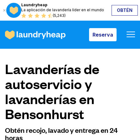
Laundryheap
La aplicación de lavandería líder en el mundo
OBTÉN
Reserva
(5,243)
Reserva
Cómo funciona
Lavanderías de
Precios y servicios
autoservicio y
lavanderías en
Quiénes somos
Bensonhurst
Para las empresas
Obtén recojo, lavado y entrega en 24
horas