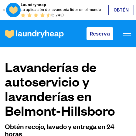
Laundryheap
La aplicación de lavandería líder en el mundo
OBTÉN
Reserva
(5,243)
Reserva
Cómo funciona
Lavanderías de
Precios y servicios
autoservicio y
lavanderías en
Quiénes somos
Belmont-Hillsboro
Para las empresas
Obtén recojo, lavado y entrega en 24
horas