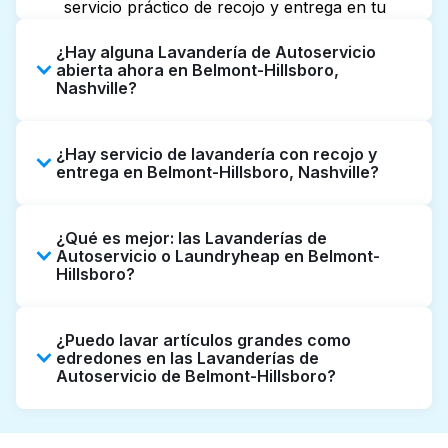
servicio práctico de recojo y entrega en tu
puerta.
¿Hay alguna Lavandería de Autoservicio
abierta ahora en Belmont-Hillsboro,
Nashville?
Algunas Lavanderías de Autoservicio en
¿Hay servicio de lavandería con recojo y
Belmont-Hillsboro tienen horarios extendidos,
entrega en Belmont-Hillsboro, Nashville?
pero no todas abren hasta tarde o 24/7.
Revisar listados o mapas en línea puede
Sí, Laundryheap opera en Belmont-Hillsboro,
ayudarte a encontrar rápidamente la
¿Qué es mejor: las Lavanderías de
ofreciendo servicio conveniente de recojo y
ubicación abierta más cercana. Como
Autoservicio o Laundryheap en Belmont-
entrega de lavandería puerta a puerta. Puede
Hillsboro?
alternativa, puedes reservar con
ser una opción que ahorre tiempo si prefieres
Laundryheap para obtener servicio de
no ir a una Lavandería de Autoservicio.
Las Lavanderías de Autoservicio son una
lavandería y entrega 24/7 sin complicaciones.
¿Puedo lavar artículos grandes como
buena opción para lavar por cuenta propia si
edredones en las Lavanderías de
tienes tiempo para ir y esperar. Por otro lado,
Autoservicio de Belmont-Hillsboro?
Laundryheap ofrece recojo y entrega
directamente desde tu puerta u oficina en
Muchas Lavanderías de Autoservicio en
Belmont-Hillsboro, junto con limpieza
Belmont-Hillsboro cuentan con máquinas de