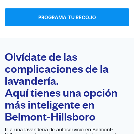
Iniciar sesión
PROGRAMA TU RECOJO
Descarga nuestra app
Olvídate de las
complicaciones de la
Síguenos en
lavandería.
Aquí tienes una opción
más inteligente en
United States
ES
Belmont-Hillsboro
Ir a una lavandería de autoservicio en Belmont-