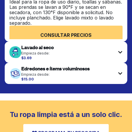
Ideal para la ropa de uso diario, toallas y sábanas.
Las prendas se lavan a 90°F y se secan en
secadora, con 130°F disponible a solicitud. No
incluye planchado. Elige lavado mixto o lavado
separado.
CONSULTAR PRECIOS
Lavado al seco
Empieza desde:
$3.69
Las prendas delicadas se lavan al seco y se
Edredones e ítems voluminosos
terminan de forma profesional. Adecuado para
trajes, vestidos, abrigos y telas que requieren
Empieza desde:
cuidado especial para mantener su forma, color y
$15.00
textura.
Los artículos grandes como edredones, mantas y
cubrecamas se lavan a fondo y se secan
completamente. Diseñado para refrescar piezas
CONSULTAR PRECIOS
más pesadas que no caben en una lavadora
doméstica estándar.
Tu ropa limpia está a un solo clic.
CONSULTAR PRECIOS