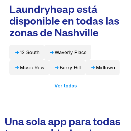
Laundryheap está
profesional y tiempos de entrega rápidos.
gran capacidad adecuadas para artículos
Para muchos residentes, es una opción más
voluminosos como edredones, mantas y
disponible en todas las
conveniente y que ahorra tiempo.
cortinas. Como alternativa, Laundryheap
puede encargarse de estos artículos de forma
zonas de Nashville
profesional y devolverlos listos para usar en
24 horas.
12 South
Waverly Place
Music Row
Berry Hill
Midtown
Ver todos
Una sola app para todas