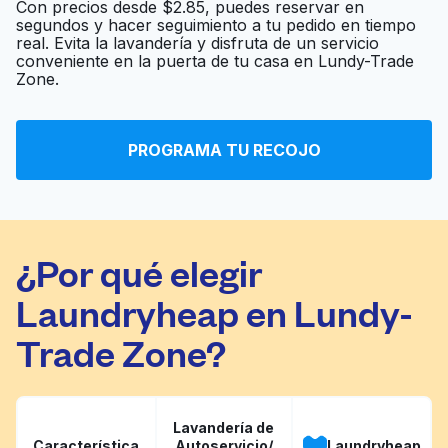
Con precios desde $2.85, puedes reservar en
segundos y hacer seguimiento a tu pedido en tiempo
real. Evita la lavandería y disfruta de un servicio
Mart Cleaners
Ir al sitio web
conveniente en la puerta de tu casa en Lundy-Trade
Zone.
Town & Country
Ir al sitio web
Office Cleaning
PROGRAMA TU RECOJO
¿Por qué elegir
Laundryheap en Lundy-
Trade Zone?
Lavandería de
Característica
Autoservicio/
Laundryheap