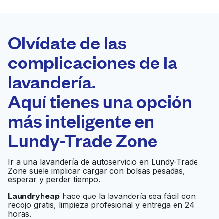
LA MEJOR
ELECCIÓN
Laundryheap.com
Olvídate de las
complicaciones de la
Programa tu recogida
lavandería.
0 min
Aquí tienes una opción
Recojo y entrega
a en la puerta de
Abierto 24/7
más inteligente en
casa
Lundy-Trade Zone
Cropley Laundromat
Ir al sitio web
Ir a una lavandería de autoservicio en Lundy-Trade
Zone suele implicar cargar con bolsas pesadas,
esperar y perder tiempo.
Laundryheap
hace que la lavandería sea fácil con
Green Clean
Ir al sitio web
recojo gratis, limpieza profesional y entrega en 24
horas.