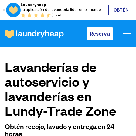
Laundryheap
La aplicación de lavandería líder en el mundo
OBTÉN
Reserva
(5,243)
Reserva
Cómo funciona
Lavanderías de
Precios y servicios
autoservicio y
lavanderías en
Quiénes somos
Lundy-Trade Zone
Para las empresas
Obtén recojo, lavado y entrega en 24
horas