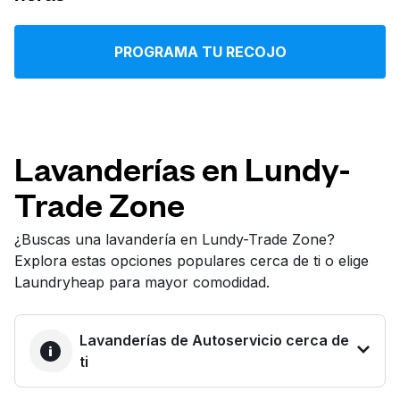
Iniciar sesión
PROGRAMA TU RECOJO
Descarga nuestra app
Lavanderías en Lundy-
Trade Zone
Síguenos en
¿Buscas una lavandería en Lundy-Trade Zone?
Explora estas opciones populares cerca de ti o elige
Laundryheap para mayor comodidad.
United States
ES
Lavanderías de Autoservicio cerca de
ti