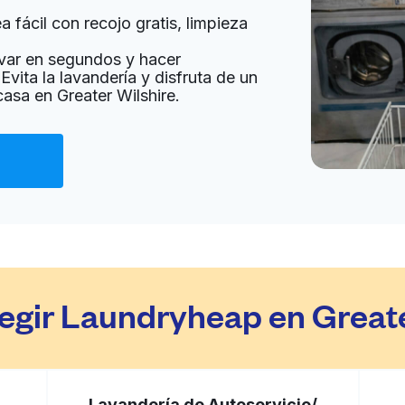
 fácil con recojo gratis, limpieza
a domicilio:
desconocido
var en segundos y hacer
Evita la lavandería y disfruta de un
casa en Greater Wilshire.
Ir al sitio web
nited States
a domicilio:
desconocido
Ir al sitio web
United States
legir Laundryheap en Greate
a domicilio:
desconocido
Ir al sitio web
Lavandería de Autoservicio/