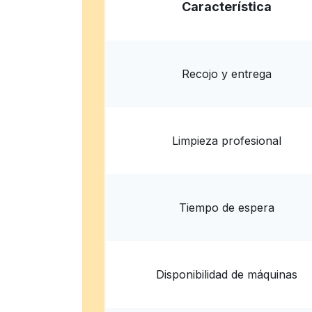
Característica
4477 Beverly Blvd, Los Angeles, CA 90004, U
? min
Calcular la distancia
Entrega 
Recojo y entrega
Limpieza profesional
Tiempo de espera
Disponibilidad de máquinas