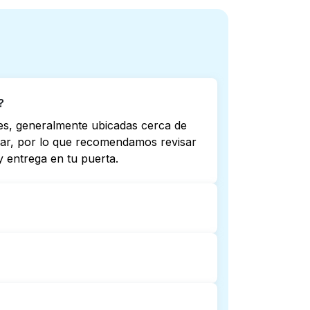
?
les, generalmente ubicadas cerca de
riar, por lo que recomendamos revisar
 entrega en tu puerta.
 todas abren hasta tarde o 24/7.
ta más cercana. Como alternativa,
mplicaciones.
ga de lavandería puerta a puerta.