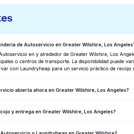
tes
dería de Autoservicio en Greater Wilshire, Los Angeles
utoservicio en y alrededor de Greater Wilshire, Los Ange
cipales o centros de transporte. La disponibilidad puede va
rvar con Laundryheap para un servicio práctico de recojo y
vicio abierta ahora en Greater Wilshire, Los Angeles?
o en Greater Wilshire tienen horarios extendidos, pero no
ecojo y entrega en Greater Wilshire, Los Angeles?
puede ayudarte a encontrar rápidamente la ubicación abier
ara obtener servicio de lavandería y entrega 24/7 sin co
ilshire, ofreciendo servicio conveniente de recojo y entre
 Autoservicio o Laundryheap en Greater Wilshire?
empo si prefieres no ir a una Lavandería de Autoservicio.