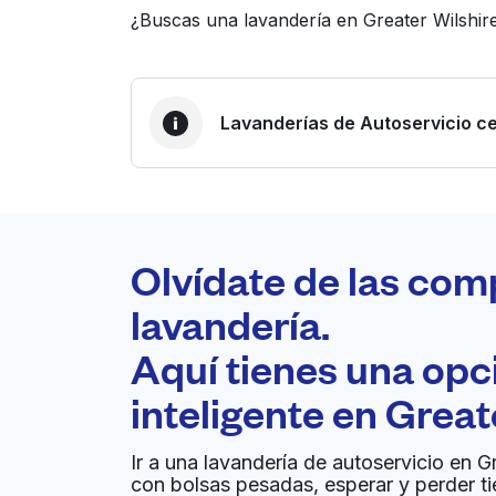
¿Buscas una lavandería en Greater Wilshir
Lavanderías de Autoservicio ce
LA MEJOR ELECCIÓN
Laundryheap.com
Olvídate de las com
0 min
lavandería.
Recojo y entrega a en la
Aquí tienes una op
A
puerta de casa
inteligente en
Great
Laundromat
Ir a una lavandería de autoservicio en Gr
con bolsas pesadas, esperar y perder t
722 Vine St, Los Angeles, CA 90038, United 