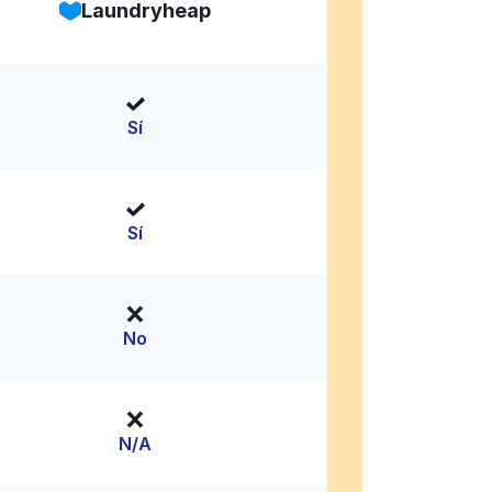
Laundryheap
Sí
Sí
No
N/A