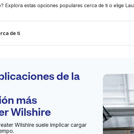
e? Explora estas opciones populares cerca de ti o elige 
rca de ti
Programa tu
recogida
plicaciones de la
ción más
bierto 24/7
er Wilshire
Ir al sitio web
eater Wilshire suele implicar cargar
iempo.
States