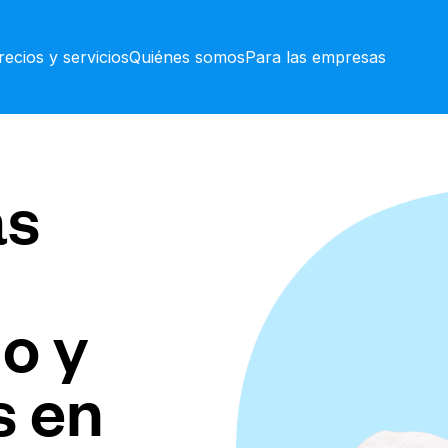
recios y servicios
Quiénes somos
Para las empresas
as
o y
s en