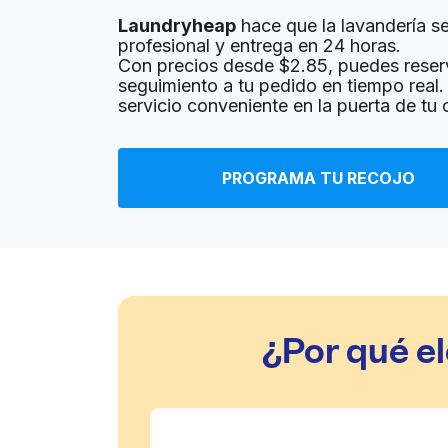
Laundryheap
hace que la lavandería sea
? min
Calcular la distancia
Entrega 
profesional y entrega en 24 horas.
Mostrar número
Con precios desde $2.85, puedes reser
seguimiento a tu pedido en tiempo real. 
servicio conveniente en la puerta de tu 
Maytag
180 S Western Ave, Los Angeles, CA 90004, U
PROGRAMA TU RECOJO
? min
Calcular la distancia
Entrega 
Western 24 Coin Laundry
347 N Western Ave, Los Angeles, CA 90004, 
¿Por qué e
? min
Calcular la distancia
Entrega 
Mostrar número
Coin Laundry