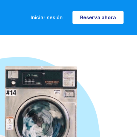
Iniciar sesión
Reserva ahora
Reserva ahora