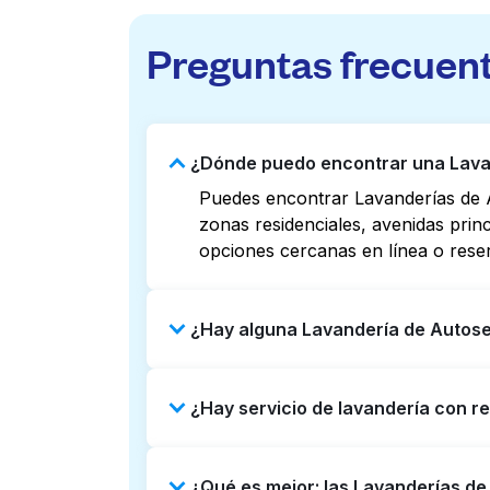
Preguntas frecuen
¿Dónde puedo encontrar una Lavan
Puedes encontrar Lavanderías de A
zonas residenciales, avenidas prin
opciones cercanas en línea o rese
¿Hay alguna Lavandería de Autoser
Algunas Lavanderías de Autoservici
¿Hay servicio de lavandería con r
Revisar listados o mapas en línea 
puedes reservar con Laundryheap p
Sí, Laundryheap opera en Greater W
¿Qué es mejor: las Lavanderías de
Puede ser una opción que ahorre ti