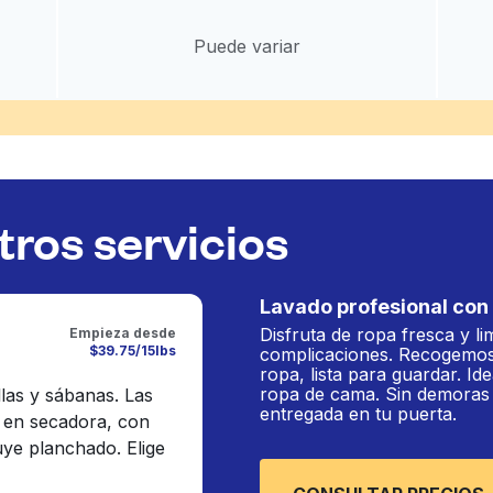
Puede variar
ros servicios
Lavado profesional con 
Disfruta de ropa fresca y li
Empieza desde
$39.75/15lbs
complicaciones. Recogemos
ropa, lista para guardar. Ide
ropa de cama. Sin demoras n
llas y sábanas. Las
entregada en tu puerta.
 en secadora, con
luye planchado. Elige