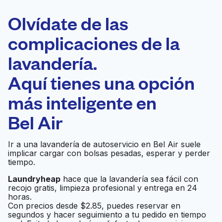
ELECCIÓN
Laundryheap.com
Olvídate de las
complicaciones de la
Programa tu recogida
lavandería.
0 min
Aquí tienes una opción
Recojo y entrega
a en la puerta de
Abierto 24/7
más inteligente en
casa
Bel Air
Coin Laundry
Ir al sitio web
Ir a una lavandería de autoservicio en Bel Air suele
implicar cargar con bolsas pesadas, esperar y perder
tiempo.
Sherman Oaks Coin
Laundryheap
hace que la lavandería sea fácil con
Ir al sitio web
recojo gratis, limpieza profesional y entrega en 24
Laundry
horas.
Con precios desde $2.85, puedes reservar en
segundos y hacer seguimiento a tu pedido en tiempo
Big Waves