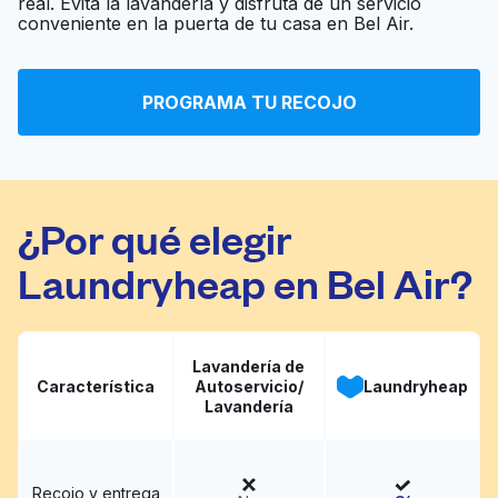
real. Evita la lavandería y disfruta de un servicio
Ir al sitio web
conveniente en la puerta de tu casa en Bel Air.
Laundromat
Sparkling Coin
PROGRAMA TU RECOJO
Ir al sitio web
Laundry Services
¿Por qué elegir
Laundryheap en Bel Air?
Lavandería de
Característica
Autoservicio/
Laundryheap
Lavandería
Recojo y entrega