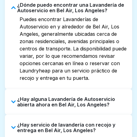
¿Dónde puedo encontrar una Lavandería de
Autoservicio en Bel Air, Los Angeles?
Puedes encontrar Lavanderías de
Autoservicio en y alrededor de Bel Air, Los
Angeles, generalmente ubicadas cerca de
zonas residenciales, avenidas principales o
centros de transporte. La disponibilidad puede
variar, por lo que recomendamos revisar
opciones cercanas en línea o reservar con
Laundryheap para un servicio práctico de
recojo y entrega en tu puerta.
¿Hay alguna Lavandería de Autoservicio
abierta ahora en Bel Air, Los Angeles?
Algunas Lavanderías de Autoservicio en Bel
¿Hay servicio de lavandería con recojo y
Air tienen horarios extendidos, pero no todas
entrega en Bel Air, Los Angeles?
abren hasta tarde o 24/7. Revisar listados o