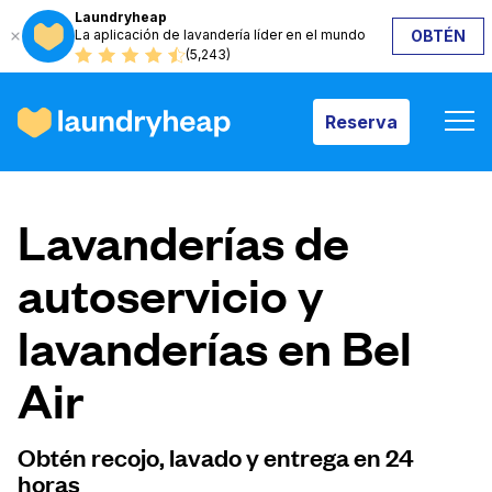
Laundryheap
La aplicación de lavandería líder en el mundo
OBTÉN
Reserva
(5,243)
Reserva
Cómo funciona
Lavanderías de
Precios y servicios
autoservicio y
lavanderías en Bel
Quiénes somos
Air
Para las empresas
Obtén recojo, lavado y entrega en 24
horas