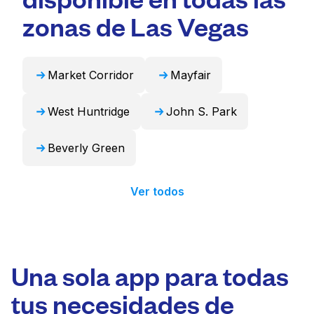
puede encargarse de estos artículos de forma
zonas de Las Vegas
profesional y devolverlos listos para usar en
24 horas.
Market Corridor
Mayfair
West Huntridge
John S. Park
Beverly Green
Ver todos
Una sola app para todas
tus necesidades de