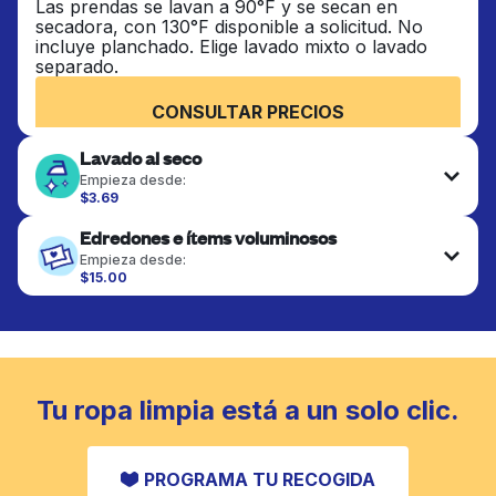
Las prendas se lavan a 90°F y se secan en
secadora, con 130°F disponible a solicitud. No
incluye planchado. Elige lavado mixto o lavado
separado.
CONSULTAR PRECIOS
Lavado al seco
Empieza desde:
$3.69
Las prendas delicadas se lavan al seco y se
Edredones e ítems voluminosos
terminan de forma profesional. Adecuado para
trajes, vestidos, abrigos y telas que requieren
Empieza desde:
cuidado especial para mantener su forma, color y
$15.00
textura.
Los artículos grandes como edredones, mantas y
cubrecamas se lavan a fondo y se secan
completamente. Diseñado para refrescar piezas
CONSULTAR PRECIOS
más pesadas que no caben en una lavadora
doméstica estándar.
Tu ropa limpia está a un solo clic.
CONSULTAR PRECIOS
PROGRAMA TU RECOGIDA