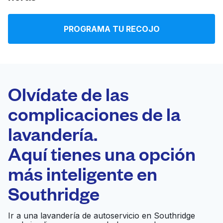
Iniciar sesión
PROGRAMA TU RECOJO
Descarga nuestra app
Olvídate de las
complicaciones de la
Síguenos en
lavandería.
Aquí tienes una opción
más inteligente en
United States
ES
Southridge
Ir a una lavandería de autoservicio en Southridge