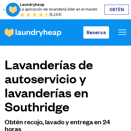
Laundryheap
La aplicación de lavandería líder en el mundo
OBTÉN
Reserva
(5,243)
Reserva
Cómo funciona
Lavanderías de
Precios y servicios
autoservicio y
lavanderías en
Quiénes somos
Southridge
Para las empresas
Obtén recojo, lavado y entrega en 24
horas