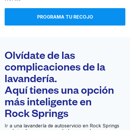
Iniciar sesión
PROGRAMA TU RECOJO
Descarga nuestra app
Olvídate de las
complicaciones de la
Síguenos en
lavandería.
Aquí tienes una opción
más inteligente en
United States
ES
Rock Springs
Ir a una lavandería de autoservicio en Rock Springs