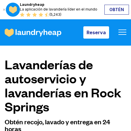
Laundryheap
La aplicación de lavandería líder en el mundo
OBTÉN
Reserva
(5,243)
Reserva
Cómo funciona
Lavanderías de
Precios y servicios
autoservicio y
lavanderías en Rock
Quiénes somos
Springs
Para las empresas
Obtén recojo, lavado y entrega en 24
horas