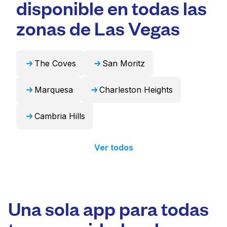
disponible en todas las
que ahorra tiempo.
cortinas. Como alternativa, Laundryheap
puede encargarse de estos artículos de forma
zonas de Las Vegas
profesional y devolverlos listos para usar en
24 horas.
The Coves
San Moritz
Marquesa
Charleston Heights
Cambria Hills
Ver todos
Una sola app para todas