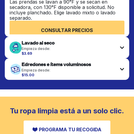
Las prendas se lavan a 90°F y se secan en
secadora, con 130°F disponible a solicitud. No
incluye planchado. Elige lavado mixto o lavado
separado.
CONSULTAR PRECIOS
Lavado al seco
Empieza desde:
$3.69
Las prendas delicadas se lavan al seco y se
Edredones e ítems voluminosos
terminan de forma profesional. Adecuado para
trajes, vestidos, abrigos y telas que requieren
Empieza desde:
cuidado especial para mantener su forma, color y
$15.00
textura.
Los artículos grandes como edredones, mantas y
cubrecamas se lavan a fondo y se secan
completamente. Diseñado para refrescar piezas
CONSULTAR PRECIOS
más pesadas que no caben en una lavadora
doméstica estándar.
Tu ropa limpia está a un solo clic.
CONSULTAR PRECIOS
PROGRAMA TU RECOGIDA