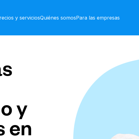
recios y servicios
Quiénes somos
Para las empresas
as
o y
s en