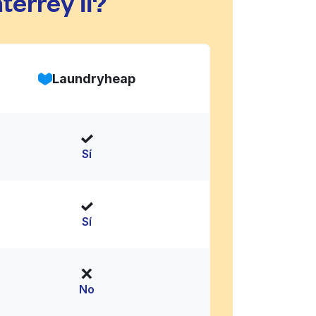
errey II?
Laundryheap
Sí
Sí
No