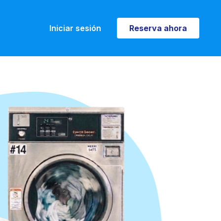
Iniciar sesión
Reserva ahora
Reserva ahora