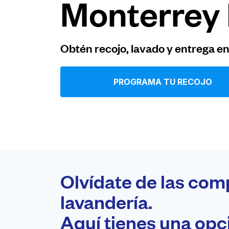
Monterrey I
Iniciar sesión
Obtén recojo, lavado y entrega e
Descarga nuestra app
PROGRAMA TU RECOJO
Síguenos en
Olvídate de las com
United States
ES
lavandería.
Aquí tienes una op