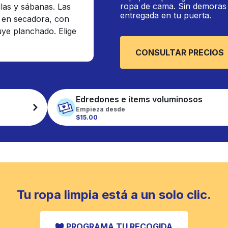
ropa de cama. Sin demoras n
llas y sábanas. Las
entregada en tu puerta.
 en secadora, con
luye planchado. Elige
CONSULTAR PRECIOS
Edredones e ítems voluminosos
Empieza desde
$15.00
Tu ropa limpia está a un solo clic.
PROGRAMA TU RECOGIDA