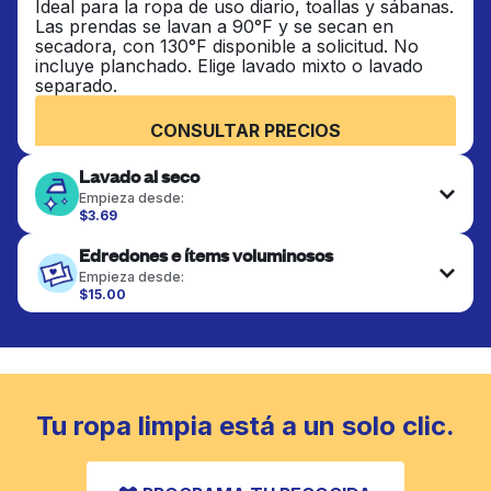
Ideal para la ropa de uso diario, toallas y sábanas.
Las prendas se lavan a 90°F y se secan en
secadora, con 130°F disponible a solicitud. No
incluye planchado. Elige lavado mixto o lavado
separado.
CONSULTAR PRECIOS
Lavado al seco
Empieza desde:
$3.69
Las prendas delicadas se lavan al seco y se
Edredones e ítems voluminosos
terminan de forma profesional. Adecuado para
trajes, vestidos, abrigos y telas que requieren
Empieza desde:
cuidado especial para mantener su forma, color y
$15.00
textura.
Los artículos grandes como edredones, mantas y
cubrecamas se lavan a fondo y se secan
completamente. Diseñado para refrescar piezas
CONSULTAR PRECIOS
más pesadas que no caben en una lavadora
doméstica estándar.
Tu ropa limpia está a un solo clic.
CONSULTAR PRECIOS