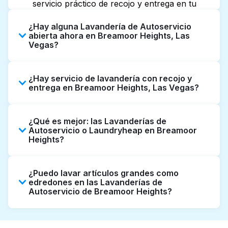
servicio práctico de recojo y entrega en tu
puerta.
¿Hay alguna Lavandería de Autoservicio
abierta ahora en Breamoor Heights, Las
Vegas?
Algunas Lavanderías de Autoservicio en
¿Hay servicio de lavandería con recojo y
Breamoor Heights tienen horarios extendidos,
entrega en Breamoor Heights, Las Vegas?
pero no todas abren hasta tarde o 24/7.
Revisar listados o mapas en línea puede
Sí, Laundryheap opera en Breamoor Heights,
ayudarte a encontrar rápidamente la
¿Qué es mejor: las Lavanderías de
ofreciendo servicio conveniente de recojo y
ubicación abierta más cercana. Como
Autoservicio o Laundryheap en Breamoor
entrega de lavandería puerta a puerta. Puede
Heights?
alternativa, puedes reservar con
ser una opción que ahorre tiempo si prefieres
Laundryheap para obtener servicio de
no ir a una Lavandería de Autoservicio.
Las Lavanderías de Autoservicio son una
lavandería y entrega 24/7 sin complicaciones.
¿Puedo lavar artículos grandes como
buena opción para lavar por cuenta propia si
edredones en las Lavanderías de
tienes tiempo para ir y esperar. Por otro lado,
Autoservicio de Breamoor Heights?
Laundryheap ofrece recojo y entrega
directamente desde tu puerta u oficina en
Muchas Lavanderías de Autoservicio en
Breamoor Heights, junto con limpieza
Breamoor Heights cuentan con máquinas de