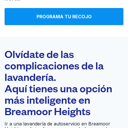
Iniciar sesión
PROGRAMA TU RECOJO
Descarga nuestra app
Olvídate de las
complicaciones de la
Síguenos en
lavandería.
Aquí tienes una opción
más inteligente en
United States
ES
Breamoor Heights
Ir a una lavandería de autoservicio en Breamoor