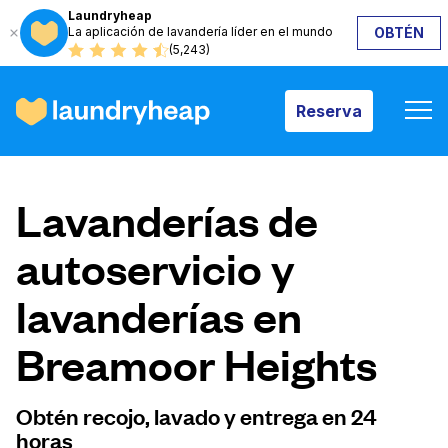
Laundryheap
La aplicación de lavandería líder en el mundo
OBTÉN
Reserva
(5,243)
Reserva
Cómo funciona
Lavanderías de
Precios y servicios
autoservicio y
lavanderías en
Quiénes somos
Breamoor Heights
Para las empresas
Obtén recojo, lavado y entrega en 24
horas