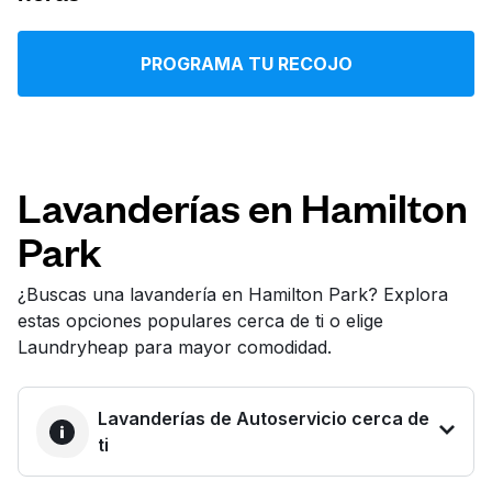
Iniciar sesión
PROGRAMA TU RECOJO
Descarga nuestra app
Lavanderías en Hamilton
Park
Síguenos en
¿Buscas una lavandería en Hamilton Park? Explora
estas opciones populares cerca de ti o elige
Laundryheap para mayor comodidad.
United States
ES
Lavanderías de Autoservicio cerca de
ti