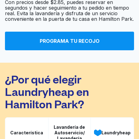
Con precios desde $2.85, puedes reservar en
segundos y hacer seguimiento a tu pedido en tiempo
real. Evita la lavandería y disfruta de un servicio
Kim's Cleaners
Ir al sitio web
conveniente en la puerta de tu casa en Hamilton Park.
PROGRAMA TU RECOJO
Regal laundromat
Ir al sitio web
¿Por qué elegir
Laundryheap en
Hamilton Park?
Lavandería de
Característica
Autoservicio/
Laundryheap
Lavandería