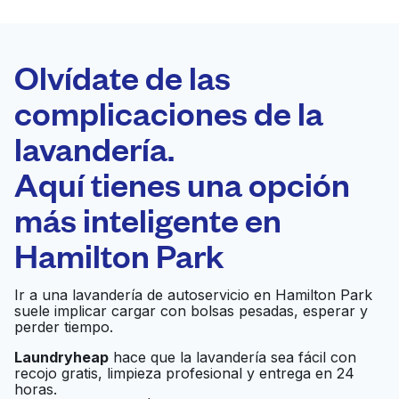
LA MEJOR
ELECCIÓN
Laundryheap.com
Olvídate de las
complicaciones de la
Programa tu recogida
lavandería.
0 min
Aquí tienes una opción
Recojo y entrega
a en la puerta de
Abierto 24/7
más inteligente en
casa
Hamilton Park
Laundry City
Ir al sitio web
Ir a una lavandería de autoservicio en Hamilton Park
suele implicar cargar con bolsas pesadas, esperar y
perder tiempo.
Borinquen
Laundryheap
hace que la lavandería sea fácil con
Ir al sitio web
recojo gratis, limpieza profesional y entrega en 24
Laundromat
horas.