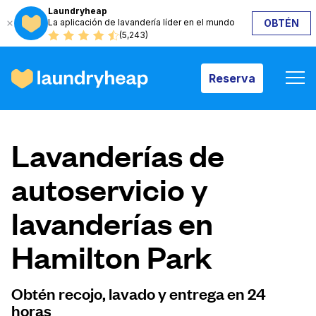
Laundryheap
La aplicación de lavandería líder en el mundo
OBTÉN
Reserva
(5,243)
Reserva
Cómo funciona
Lavanderías de
Precios y servicios
autoservicio y
lavanderías en
Quiénes somos
Hamilton Park
Para las empresas
Obtén recojo, lavado y entrega en 24
horas