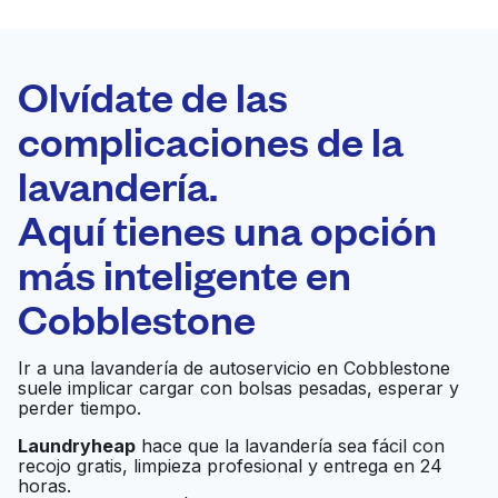
LA MEJOR
ELECCIÓN
Laundryheap.com
Olvídate de las
complicaciones de la
Programa tu recogida
lavandería.
0 min
Aquí tienes una opción
Recojo y entrega
a en la puerta de
Abierto 24/7
más inteligente en
casa
Cobblestone
Cobble Stone
Ir al sitio web
Ir a una lavandería de autoservicio en Cobblestone
Cleaners
suele implicar cargar con bolsas pesadas, esperar y
perder tiempo.
Monument Cleaners
Laundryheap
hace que la lavandería sea fácil con
Ir al sitio web
recojo gratis, limpieza profesional y entrega en 24
Inc
horas.