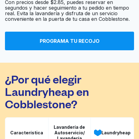
Con precios desde $2.85, puedes reservar en
segundos y hacer seguimiento a tu pedido en tiempo
Southeastern Laundry
real. Evita la lavandería y disfruta de un servicio
Ir al sitio web
conveniente en la puerta de tu casa en Cobblestone.
Equipment
Bay Shore Coin
PROGRAMA TU RECOJO
Ir al sitio web
Laundry
¿Por qué elegir
Laundryheap en
Cobblestone?
Lavandería de
Característica
Autoservicio/
Laundryheap
Lavandería