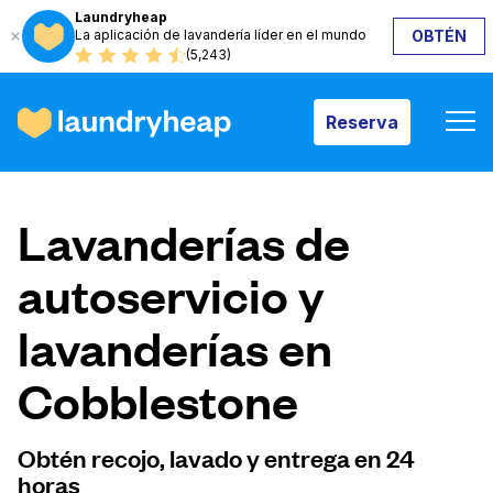
Laundryheap
La aplicación de lavandería líder en el mundo
OBTÉN
Reserva
(5,243)
Reserva
Cómo funciona
Lavanderías de
Precios y servicios
autoservicio y
lavanderías en
Quiénes somos
Cobblestone
Para las empresas
Obtén recojo, lavado y entrega en 24
horas