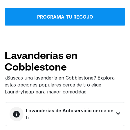
Iniciar sesión
PROGRAMA TU RECOJO
Descarga nuestra app
Lavanderías en
Cobblestone
Síguenos en
¿Buscas una lavandería en Cobblestone? Explora
estas opciones populares cerca de ti o elige
Laundryheap para mayor comodidad.
United States
ES
Lavanderías de Autoservicio cerca de
ti