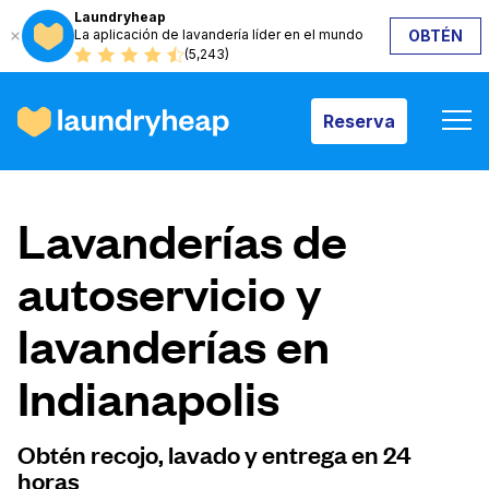
Laundryheap
La aplicación de lavandería líder en el mundo
OBTÉN
Reserva
(5,243)
Reserva
Cómo funciona
Lavanderías de
Precios y servicios
autoservicio y
lavanderías en
Quiénes somos
Indianapolis
Para las empresas
Obtén recojo, lavado y entrega en 24
horas