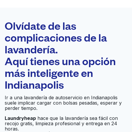
LA MEJOR
ELECCIÓN
Laundryheap.com
Olvídate de las
complicaciones de la
Programa tu recogida
lavandería.
0 min
Aquí tienes una opción
Recojo y entrega
a en la puerta de
Abierto 24/7
más inteligente en
casa
Indianapolis
Klean Restoration
Ir al sitio web
Ir a una lavandería de autoservicio en Indianapolis
suele implicar cargar con bolsas pesadas, esperar y
perder tiempo.
Laundryheap
hace que la lavandería sea fácil con
Tide Cleaners
Ir al sitio web
recojo gratis, limpieza profesional y entrega en 24
horas.