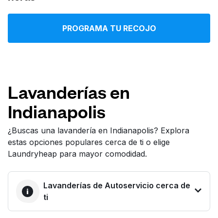
Iniciar sesión
PROGRAMA TU RECOJO
Descarga nuestra app
Lavanderías en
Indianapolis
Síguenos en
¿Buscas una lavandería en Indianapolis? Explora
estas opciones populares cerca de ti o elige
Laundryheap para mayor comodidad.
United States
ES
Lavanderías de Autoservicio cerca de
ti