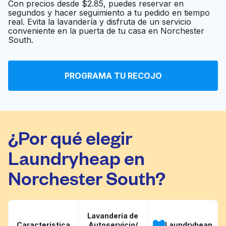
Con precios desde $2.85, puedes reservar en
segundos y hacer seguimiento a tu pedido en tiempo
real. Evita la lavandería y disfruta de un servicio
U-Wash
Ir al sitio web
conveniente en la puerta de tu casa en Norchester
South.
7 Star Washateria
Ir al sitio web
PROGRAMA TU RECOJO
¿Por qué elegir
Laundryheap en
Norchester South?
Lavandería de
Característica
Autoservicio/
Laundryheap