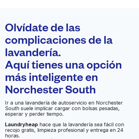
LA MEJOR
ELECCIÓN
Laundryheap.com
Olvídate de las
complicaciones de la
Programa tu recogida
lavandería.
0 min
Aquí tienes una opción
Recojo y entrega
a en la puerta de
Abierto 24/7
más inteligente en
casa
Norchester South
North Eldridge
Ir al sitio web
Ir a una lavandería de autoservicio en Norchester
Washateria
South suele implicar cargar con bolsas pesadas,
esperar y perder tiempo.
Laundryheap
hace que la lavandería sea fácil con
A & A WASHATERIA
Ir al sitio web
recojo gratis, limpieza profesional y entrega en 24
horas.