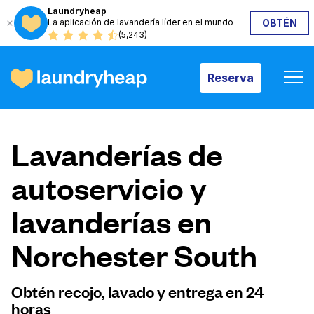
Laundryheap
La aplicación de lavandería líder en el mundo
OBTÉN
Reserva
(5,243)
Reserva
Cómo funciona
Lavanderías de
Precios y servicios
autoservicio y
lavanderías en
Quiénes somos
Norchester South
Para las empresas
Obtén recojo, lavado y entrega en 24
horas