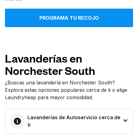
Iniciar sesión
PROGRAMA TU RECOJO
Descarga nuestra app
Lavanderías en
Norchester South
Síguenos en
¿Buscas una lavandería en Norchester South?
Explora estas opciones populares cerca de ti o elige
Laundryheap para mayor comodidad.
United States
ES
Lavanderías de Autoservicio cerca de
ti