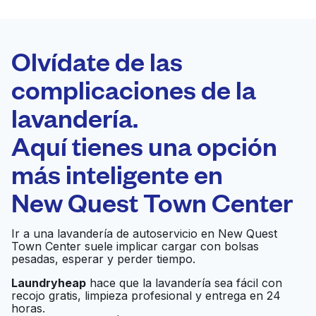
LA MEJOR
ELECCIÓN
Laundryheap.com
Olvídate de las
complicaciones de la
Programa tu recogida
lavandería.
0 min
Aquí tienes una opción
Recojo y entrega
a en la puerta de
Abierto 24/7
más inteligente en
casa
New Quest Town Center
A & A WASHATERIA
Ir al sitio web
Ir a una lavandería de autoservicio en New Quest
Town Center suele implicar cargar con bolsas
pesadas, esperar y perder tiempo.
Laundryheap
hace que la lavandería sea fácil con
Rosslyn Washateria
Ir al sitio web
recojo gratis, limpieza profesional y entrega en 24
horas.