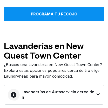
Iniciar sesión
PROGRAMA TU RECOJO
Descarga nuestra app
Lavanderías en New
Quest Town Center
Síguenos en
¿Buscas una lavandería en New Quest Town Center?
Explora estas opciones populares cerca de ti o elige
Laundryheap para mayor comodidad.
United States
ES
Lavanderías de Autoservicio cerca de
ti