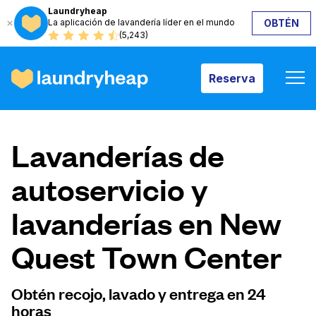
Laundryheap
La aplicación de lavandería líder en el mundo
OBTÉN
Reserva
(5,243)
Reserva
Cómo funciona
Lavanderías de
Precios y servicios
autoservicio y
lavanderías en New
Quiénes somos
Quest Town Center
Para las empresas
Obtén recojo, lavado y entrega en 24
horas