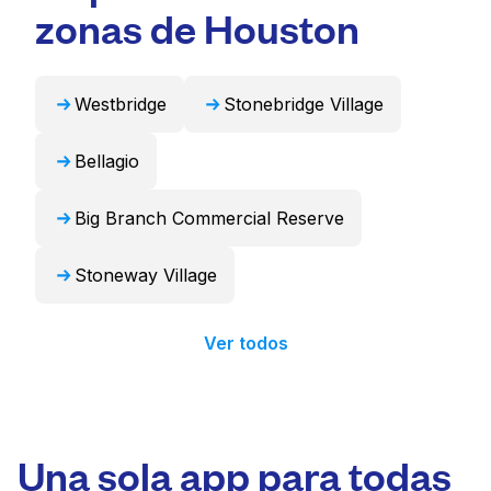
puede encargarse de estos artículos de forma
zonas de Houston
profesional y devolverlos listos para usar en
24 horas.
Westbridge
Stonebridge Village
Bellagio
Big Branch Commercial Reserve
Stoneway Village
Ver todos
Una sola app para todas