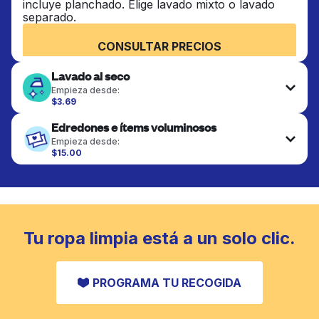
incluye planchado. Elige lavado mixto o lavado
separado.
CONSULTAR PRECIOS
Lavado al seco
Empieza desde:
$3.69
Las prendas delicadas se lavan al seco y se
Edredones e ítems voluminosos
terminan de forma profesional. Adecuado para
trajes, vestidos, abrigos y telas que requieren
Empieza desde:
cuidado especial para mantener su forma, color y
$15.00
textura.
Los artículos grandes como edredones, mantas y
cubrecamas se lavan a fondo y se secan
completamente. Diseñado para refrescar piezas
CONSULTAR PRECIOS
más pesadas que no caben en una lavadora
doméstica estándar.
Tu ropa limpia está a un solo clic.
CONSULTAR PRECIOS
PROGRAMA TU RECOGIDA