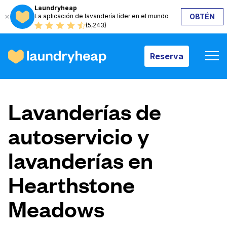
Laundryheap
La aplicación de lavandería líder en el mundo
OBTÉN
Reserva
(5,243)
Reserva
Cómo funciona
Lavanderías de
Precios y servicios
autoservicio y
lavanderías en
Quiénes somos
Hearthstone
Para las empresas
Meadows