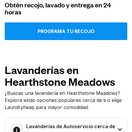
Obtén recojo, lavado y entrega en 24
Iniciar sesión
horas
Descarga nuestra app
PROGRAMA TU RECOJO
Síguenos en
Lavanderías en
Hearthstone Meadows
¿Buscas una lavandería en Hearthstone Meadows?
Explora estas opciones populares cerca de ti o elige
United States
ES
Laundryheap para mayor comodidad.
Lavanderías de Autoservicio cerca de