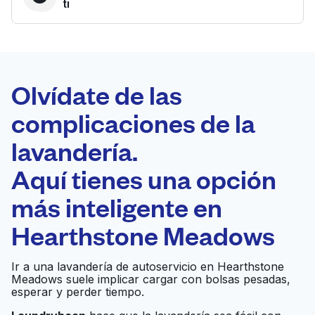
ti
LA MEJOR
ELECCIÓN
Laundryheap.com
Olvídate de las
complicaciones de la
Programa tu recogida
lavandería.
0 min
Aquí tienes una opción
Recojo y entrega
a en la puerta de
Abierto 24/7
más inteligente en
casa
Hearthstone Meadows
Martinizing Dry
Ir al sitio web
Ir a una lavandería de autoservicio en Hearthstone
Cleaning
Meadows suele implicar cargar con bolsas pesadas,
esperar y perder tiempo.