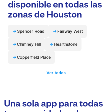
disponible en todas las
conveniente y que ahorra tiempo.
cortinas. Como alternativa, Laundryheap
puede encargarse de estos artículos de forma
zonas de Houston
profesional y devolverlos listos para usar en
24 horas.
Spencer Road
Fairway West
Chimney Hill
Hearthstone
Copperfield Place
Ver todos
Una sola app para todas