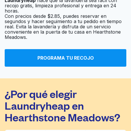
Laundryheap
hace que la lavandería sea fácil con
Friend's Washateria
Ir al sitio web
recojo gratis, limpieza profesional y entrega en 24
horas.
Con precios desde $2.85, puedes reservar en
segundos y hacer seguimiento a tu pedido en tiempo
North Eldridge
real. Evita la lavandería y disfruta de un servicio
Ir al sitio web
conveniente en la puerta de tu casa en Hearthstone
Washateria
Meadows.
7 Star Washateria
Ir al sitio web
PROGRAMA TU RECOJO
¿Por qué elegir
Laundryheap en
Hearthstone Meadows?