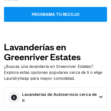
Iniciar sesión
PROGRAMA TU RECOJO
Descarga nuestra app
Lavanderías en
Greenriver Estates
Síguenos en
¿Buscas una lavandería en Greenriver Estates?
Explora estas opciones populares cerca de ti o elige
Laundryheap para mayor comodidad.
United States
ES
Lavanderías de Autoservicio cerca de
ti