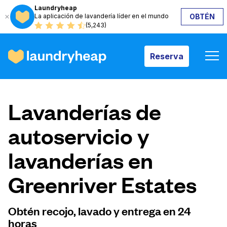
Laundryheap
La aplicación de lavandería líder en el mundo
OBTÉN
Reserva
(5,243)
Reserva
Cómo funciona
Lavanderías de
Precios y servicios
autoservicio y
lavanderías en
Quiénes somos
Greenriver Estates
Para las empresas
Obtén recojo, lavado y entrega en 24
horas