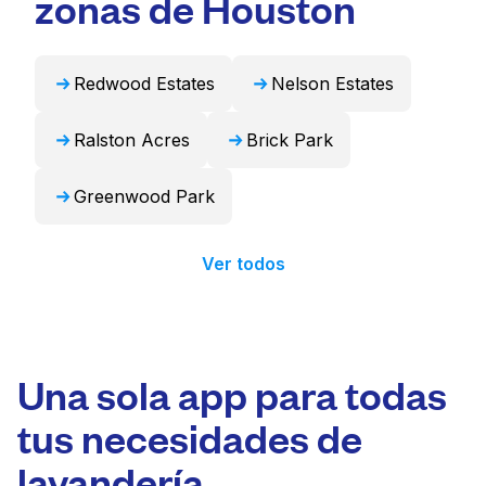
zonas de Houston
profesional y devolverlos listos para usar en
24 horas.
Redwood Estates
Nelson Estates
Ralston Acres
Brick Park
Greenwood Park
Ver todos
Una sola app para todas
tus necesidades de
lavandería