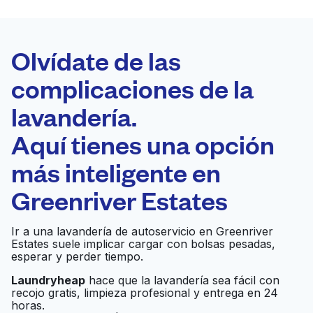
LA MEJOR
ELECCIÓN
Laundryheap.com
Olvídate de las
complicaciones de la
Programa tu recogida
lavandería.
0 min
Aquí tienes una opción
Recojo y entrega
a en la puerta de
Abierto 24/7
más inteligente en
casa
Greenriver Estates
Mesa Washateria
Ir al sitio web
Ir a una lavandería de autoservicio en Greenriver
Estates suele implicar cargar con bolsas pesadas,
esperar y perder tiempo.
Laundryheap
hace que la lavandería sea fácil con
Tidwell Washateria
Ir al sitio web
recojo gratis, limpieza profesional y entrega en 24
horas.