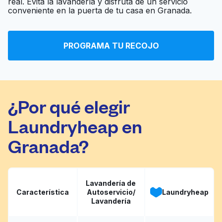
real. Evita la lavandería y disfruta de un servicio
Lavanderia
conveniente en la puerta de tu casa en Granada.
Washateria
Ir al sitio web
PROGRAMA TU RECOJO
New Heavenly
Ir al sitio web
Washateria
¿Por qué elegir
Laundryheap en
Granada?
Lavandería de
Característica
Autoservicio/
Laundryheap
Lavandería