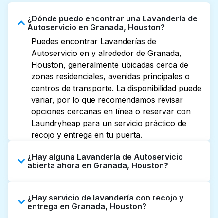
¿Dónde puedo encontrar una Lavandería de
Autoservicio en Granada, Houston?
Puedes encontrar Lavanderías de
Autoservicio en y alrededor de Granada,
Houston, generalmente ubicadas cerca de
zonas residenciales, avenidas principales o
centros de transporte. La disponibilidad puede
variar, por lo que recomendamos revisar
opciones cercanas en línea o reservar con
Laundryheap para un servicio práctico de
recojo y entrega en tu puerta.
¿Hay alguna Lavandería de Autoservicio
abierta ahora en Granada, Houston?
Algunas Lavanderías de Autoservicio en
¿Hay servicio de lavandería con recojo y
Granada tienen horarios extendidos, pero no
entrega en Granada, Houston?
todas abren hasta tarde o 24/7. Revisar