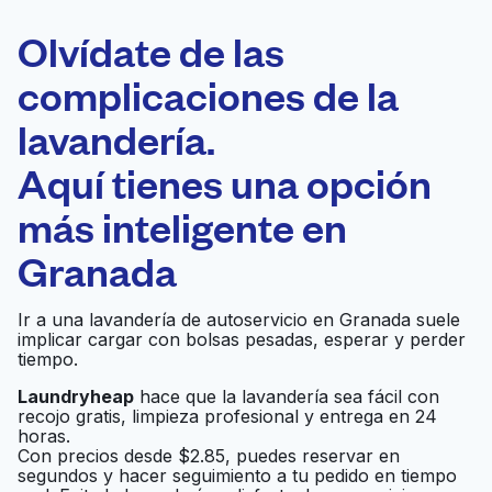
ELECCIÓN
Laundryheap.com
Olvídate de las
complicaciones de la
Programa tu recogida
lavandería.
0 min
Aquí tienes una opción
Recojo y entrega
a en la puerta de
Abierto 24/7
más inteligente en
casa
Granada
A R Washateria
Ir al sitio web
Ir a una lavandería de autoservicio en Granada suele
implicar cargar con bolsas pesadas, esperar y perder
tiempo.
Wash Ventures –
Laundryheap
hace que la lavandería sea fácil con
recojo gratis, limpieza profesional y entrega en 24
Edgebrook -
horas.
Laundromat -
Ir al sitio web
Con precios desde $2.85, puedes reservar en
Washateria -
segundos y hacer seguimiento a tu pedido en tiempo