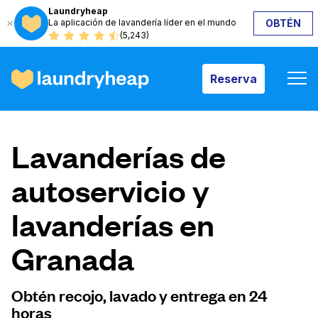
Laundryheap
La aplicación de lavandería líder en el mundo
OBTÉN
Reserva
(5,243)
Reserva
Cómo funciona
Lavanderías de
Precios y servicios
autoservicio y
lavanderías en
Quiénes somos
Granada
Para las empresas
Obtén recojo, lavado y entrega en 24
horas