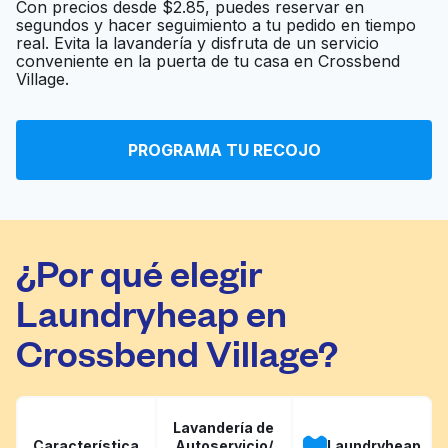
Con precios desde $2.85, puedes reservar en
segundos y hacer seguimiento a tu pedido en tiempo
real. Evita la lavandería y disfruta de un servicio
U-Wash
Ir al sitio web
conveniente en la puerta de tu casa en Crossbend
Village.
7 Star Washateria
Ir al sitio web
PROGRAMA TU RECOJO
¿Por qué elegir
Laundryheap en
Crossbend Village?
Lavandería de
Característica
Autoservicio/
Laundryheap