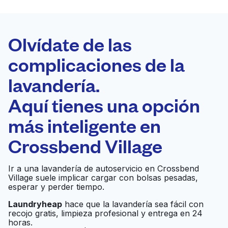
LA MEJOR
ELECCIÓN
Laundryheap.com
Olvídate de las
complicaciones de la
Programa tu recogida
lavandería.
0 min
Aquí tienes una opción
Recojo y entrega
a en la puerta de
Abierto 24/7
más inteligente en
casa
Crossbend Village
North Eldridge
Ir al sitio web
Ir a una lavandería de autoservicio en Crossbend
Washateria
Village suele implicar cargar con bolsas pesadas,
esperar y perder tiempo.
Laundryheap
hace que la lavandería sea fácil con
A & A WASHATERIA
Ir al sitio web
recojo gratis, limpieza profesional y entrega en 24
horas.