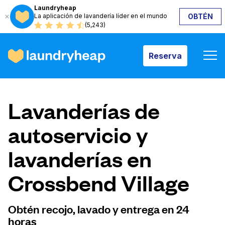
Laundryheap
La aplicación de lavandería líder en el mundo
OBTÉN
Reserva
(5,243)
Reserva
Cómo funciona
Lavanderías de
Precios y servicios
autoservicio y
lavanderías en
Quiénes somos
Crossbend Village
Para las empresas
Obtén recojo, lavado y entrega en 24
horas