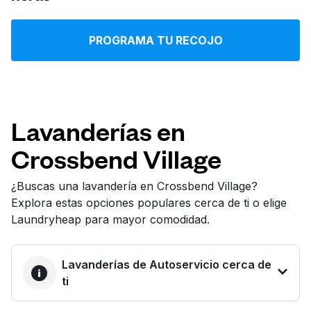
Iniciar sesión
PROGRAMA TU RECOJO
Descarga nuestra app
Lavanderías en
Crossbend Village
Síguenos en
¿Buscas una lavandería en Crossbend Village?
Explora estas opciones populares cerca de ti o elige
Laundryheap para mayor comodidad.
United States
ES
Lavanderías de Autoservicio cerca de
ti