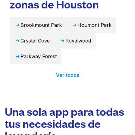
zonas de Houston
profesional y devolverlos listos para usar en
24 horas.
Brookmount Park
Houmont Park
Crystal Cove
Royalwood
Parkway Forest
Ver todos
Una sola app para todas
tus necesidades de