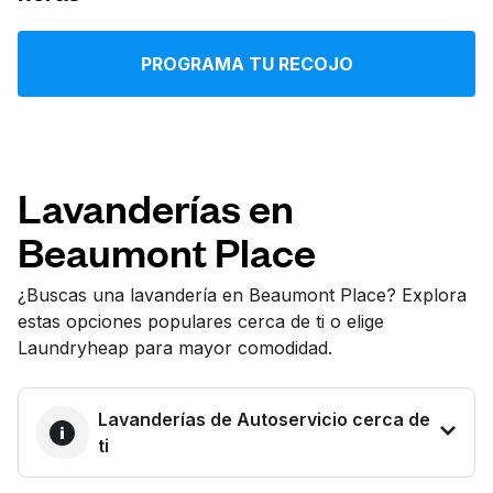
Iniciar sesión
PROGRAMA TU RECOJO
Descarga nuestra app
Lavanderías en
Beaumont Place
Síguenos en
¿Buscas una lavandería en Beaumont Place? Explora
estas opciones populares cerca de ti o elige
Laundryheap para mayor comodidad.
United States
ES
Lavanderías de Autoservicio cerca de
ti