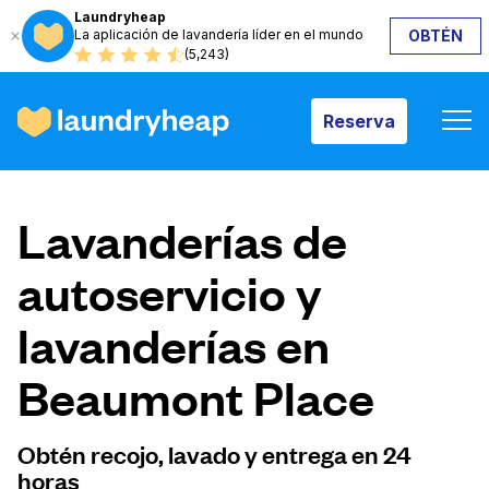
Laundryheap
La aplicación de lavandería líder en el mundo
OBTÉN
Reserva
(5,243)
Reserva
Cómo funciona
Lavanderías de
Precios y servicios
autoservicio y
lavanderías en
Quiénes somos
Beaumont Place
Para las empresas
Obtén recojo, lavado y entrega en 24
horas