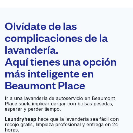
LA MEJOR
ELECCIÓN
Laundryheap.com
Olvídate de las
complicaciones de la
Programa tu recogida
lavandería.
0 min
Aquí tienes una opción
Recojo y entrega
a en la puerta de
Abierto 24/7
más inteligente en
casa
Beaumont Place
Huebsch Laundry
Ir al sitio web
Ir a una lavandería de autoservicio en Beaumont
Place suele implicar cargar con bolsas pesadas,
esperar y perder tiempo.
Laundryheap
hace que la lavandería sea fácil con
Today's Washateria
Ir al sitio web
recojo gratis, limpieza profesional y entrega en 24
horas.