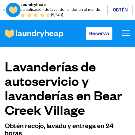
Laundryheap
La aplicación de lavandería líder en el mundo
OBTÉN
Reserva
(5,243)
Reserva
Cómo funciona
Lavanderías de
Precios y servicios
autoservicio y
lavanderías en Bear
Quiénes somos
Creek Village
Para las empresas
Obtén recojo, lavado y entrega en 24
horas