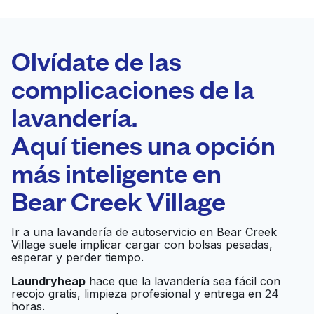
LA MEJOR
ELECCIÓN
Laundryheap.com
Olvídate de las
complicaciones de la
Programa tu recogida
lavandería.
0 min
Aquí tienes una opción
Recojo y entrega
a en la puerta de
Abierto 24/7
más inteligente en
casa
Bear Creek Village
Friend's Washateria
Ir al sitio web
Ir a una lavandería de autoservicio en Bear Creek
Village suele implicar cargar con bolsas pesadas,
esperar y perder tiempo.
Martinizing Dry
Laundryheap
hace que la lavandería sea fácil con
Ir al sitio web
recojo gratis, limpieza profesional y entrega en 24
Cleaning
horas.