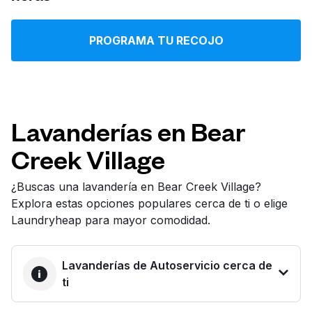
Iniciar sesión
PROGRAMA TU RECOJO
Descarga nuestra app
Lavanderías en Bear
Creek Village
Síguenos en
¿Buscas una lavandería en Bear Creek Village?
Explora estas opciones populares cerca de ti o elige
Laundryheap para mayor comodidad.
United States
ES
Lavanderías de Autoservicio cerca de
ti