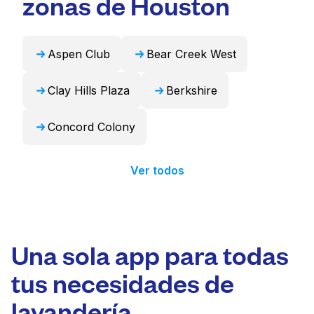
zonas de Houston
profesional y devolverlos listos para usar en
24 horas.
Aspen Club
Bear Creek West
Clay Hills Plaza
Berkshire
Concord Colony
Ver todos
Una sola app para todas
tus necesidades de
lavandería