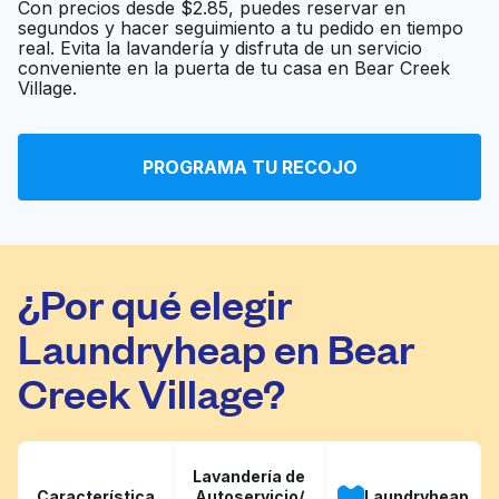
Con precios desde $2.85, puedes reservar en
segundos y hacer seguimiento a tu pedido en tiempo
real. Evita la lavandería y disfruta de un servicio
Sparkle Washateria
Ir al sitio web
conveniente en la puerta de tu casa en Bear Creek
Village.
E-Z Wash
Ir al sitio web
PROGRAMA TU RECOJO
¿Por qué elegir
Laundryheap en Bear
Creek Village?
Lavandería de
Característica
Autoservicio/
Laundryheap