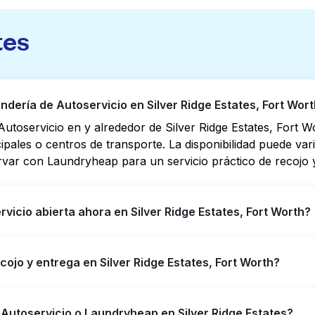
tes
ería de Autoservicio en Silver Ridge Estates, Fort Wor
utoservicio en y alrededor de Silver Ridge Estates, Fort 
cipales o centros de transporte. La disponibilidad puede va
rvar con Laundryheap para un servicio práctico de recojo y
icio abierta ahora en Silver Ridge Estates, Fort Worth?
o en Silver Ridge Estates tienen horarios extendidos, pero
cojo y entrega en Silver Ridge Estates, Fort Worth?
puede ayudarte a encontrar rápidamente la ubicación abier
ara obtener servicio de lavandería y entrega 24/7 sin co
dge Estates, ofreciendo servicio conveniente de recojo y e
 Autoservicio o Laundryheap en Silver Ridge Estates?
empo si prefieres no ir a una Lavandería de Autoservicio.