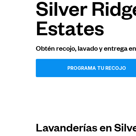
Silver Ridg
Iniciar sesión
Estates
Descarga nuestra app
Obtén recojo, lavado y entrega e
PROGRAMA TU RECOJO
Síguenos en
United States
ES
Lavanderías en Silv