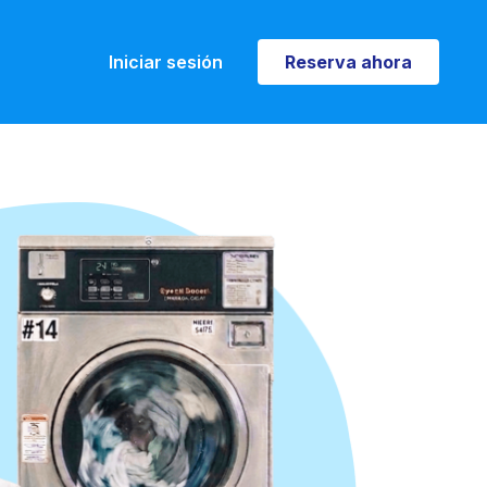
Iniciar sesión
Reserva ahora
Reserva ahora