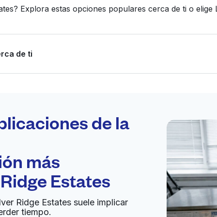
tates? Explora estas opciones populares cerca de ti o eli
rca de ti
Programa tu
recogida
plicaciones de la
ción más
bierto 24/7
 Ridge Estates
Ir al sitio web
lver Ridge Estates suele implicar
erder tiempo.
08, United States