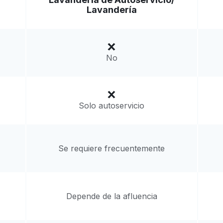
Ir al sitio web
Lavandería
76116, United States
a domicilio:
desconocido
No
Solo autoservicio
Se requiere frecuentemente
Depende de la afluencia