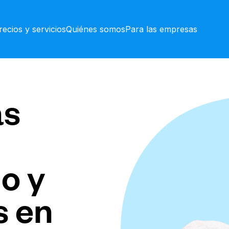
recios y servicios
Quiénes somos
Para las empresas
as
o y
s en