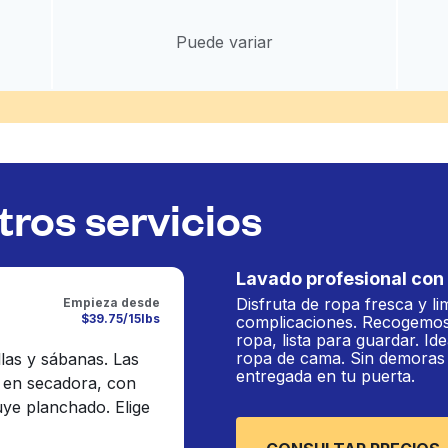
Puede variar
ros servicios
Lavado profesional con 
Disfruta de ropa fresca y li
Empieza desde
$39.75/15lbs
complicaciones. Recogemos
ropa, lista para guardar. Ide
ropa de cama. Sin demoras n
llas y sábanas. Las
entregada en tu puerta.
 en secadora, con
luye planchado. Elige