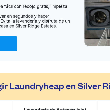
 fácil con recojo gratis, limpieza
a domicilio:
desconocido
var en segundos y hacer
Evita la lavandería y disfruta de un
casa en Silver Ridge Estates.
Ir al sitio web
76108, United States
a domicilio:
desconocido
Ir al sitio web
08, United States
gir Laundryheap en Silver R
a domicilio:
desconocido
Lavandería de Autoservicio/