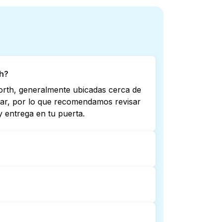
th?
Worth, generalmente ubicadas cerca de
riar, por lo que recomendamos revisar
 entrega en tu puerta.
 no todas abren hasta tarde o 24/7.
ta más cercana. Como alternativa,
mplicaciones.
ntrega de lavandería puerta a puerta.