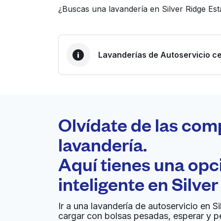
¿Buscas una lavandería en Silver Ridge Es
Lavanderías de Autoservicio ce
LA MEJOR ELECCIÓN
Laundryheap.com
Olvídate de las com
0 min
lavandería.
Recojo y entrega a en la
Aquí tienes una op
A
puerta de casa
inteligente en
Silver
Dry Clean Supercenter
Ir a una lavandería de autoservicio en Si
cargar con bolsas pesadas, esperar y p
9601 White Settlement Rd, Fort Worth, TX 761