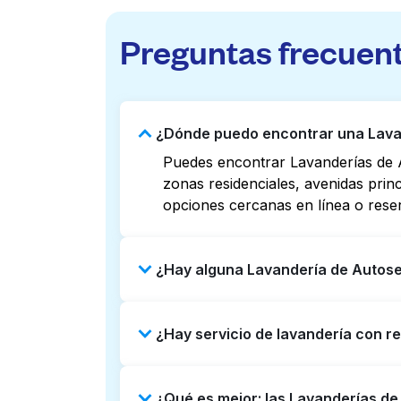
Preguntas frecuen
¿Dónde puedo encontrar una Lavand
Puedes encontrar Lavanderías de A
zonas residenciales, avenidas prin
opciones cercanas en línea o rese
¿Hay alguna Lavandería de Autoserv
Algunas Lavanderías de Autoservici
¿Hay servicio de lavandería con re
Revisar listados o mapas en línea 
puedes reservar con Laundryheap p
Sí, Laundryheap opera en Silver Ri
¿Qué es mejor: las Lavanderías de
Puede ser una opción que ahorre ti