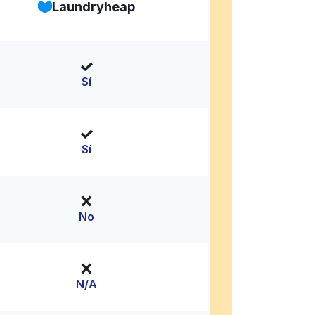
Laundryheap
Sí
Sí
No
N/A