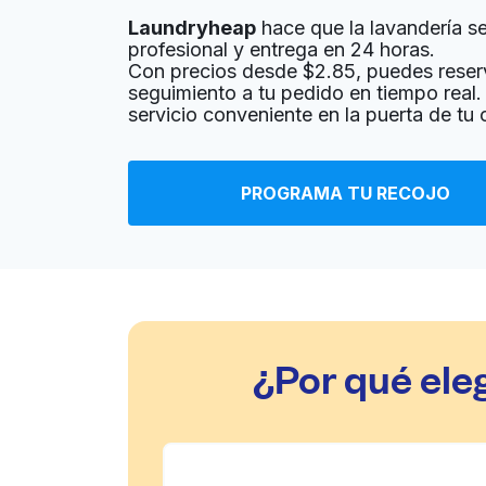
Laundryheap
hace que la lavandería sea
? min
Calcular la distancia
Entrega 
profesional y entrega en 24 horas.
Mostrar número
Con precios desde $2.85, puedes reser
seguimiento a tu pedido en tiempo real. 
servicio conveniente en la puerta de tu 
Jet Wash Coin Laundry
800 N Las Vegas Trail, White Settlement, TX 
PROGRAMA TU RECOJO
? min
Calcular la distancia
Entrega 
Mostrar número
Dusty Allen City Cleaning Inc
8424 White Settlement Rd, Fort Worth, TX 761
¿Por qué ele
? min
Calcular la distancia
Entrega 
Mostrar número