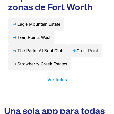
puede encargarse de estos artículos de forma
zonas de Fort Worth
profesional y devolverlos listos para usar en
24 horas.
Eagle Mountain Estate
Twin Points West
The Parks At Boat Club
Crest Point
Strawberry Creek Estates
Ver todos
Una sola app para todas