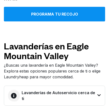
Iniciar sesión
PROGRAMA TU RECOJO
Descarga nuestra app
Lavanderías en Eagle
Mountain Valley
Síguenos en
¿Buscas una lavandería en Eagle Mountain Valley?
Explora estas opciones populares cerca de ti o elige
Laundryheap para mayor comodidad.
United States
ES
Lavanderías de Autoservicio cerca de
ti