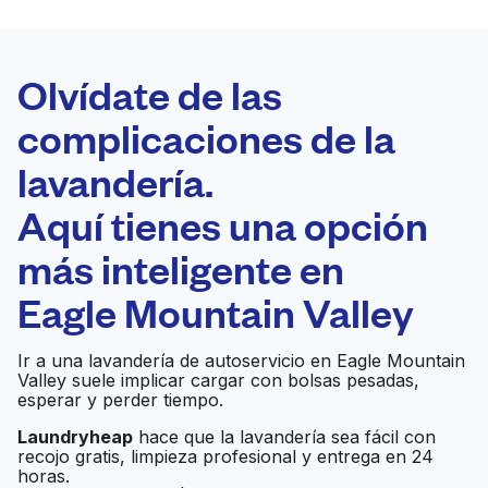
LA MEJOR
ELECCIÓN
Laundryheap.com
Olvídate de las
complicaciones de la
Programa tu recogida
lavandería.
0 min
Aquí tienes una opción
Recojo y entrega
a en la puerta de
Abierto 24/7
más inteligente en
casa
Eagle Mountain Valley
Fort Worth Family
Ir al sitio web
Ir a una lavandería de autoservicio en Eagle Mountain
Cleaners
Valley suele implicar cargar con bolsas pesadas,
esperar y perder tiempo.
Laundryheap
hace que la lavandería sea fácil con
Quick Wash
Ir al sitio web
recojo gratis, limpieza profesional y entrega en 24
horas.