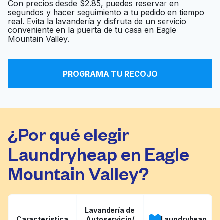
Con precios desde $2.85, puedes reservar en
segundos y hacer seguimiento a tu pedido en tiempo
real. Evita la lavandería y disfruta de un servicio
Azle Coin Laundry
Ir al sitio web
conveniente en la puerta de tu casa en Eagle
Mountain Valley.
Laundromat
Ir al sitio web
PROGRAMA TU RECOJO
¿Por qué elegir
Laundryheap en Eagle
Mountain Valley?
Lavandería de
Característica
Autoservicio/
Laundryheap