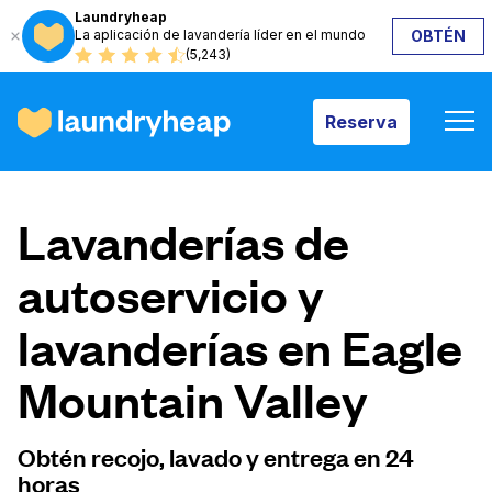
Laundryheap
La aplicación de lavandería líder en el mundo
OBTÉN
Reserva
(5,243)
Reserva
Cómo funciona
Lavanderías de
Precios y servicios
autoservicio y
lavanderías en Eagle
Quiénes somos
Mountain Valley
Para las empresas
Obtén recojo, lavado y entrega en 24
horas