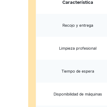
Wash and Dry Laundromat
Característica
575 W Northside Dr, Fort Worth, TX 76164, Un
? min
Calcular la distancia
Entrega 
Recojo y entrega
Limpieza profesional
Tiempo de espera
Disponibilidad de máquinas