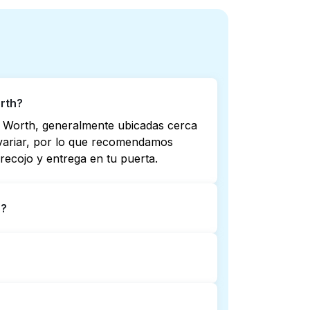
rth?
t Worth, generalmente ubicadas cerca
e variar, por lo que recomendamos
recojo y entrega en tu puerta.
h?
ro no todas abren hasta tarde o 24/7.
ta más cercana. Como alternativa,
mplicaciones.
 entrega de lavandería puerta a
rvicio.