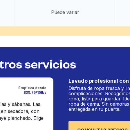
Puede variar
ros servicios
Lavado profesional con 
Disfruta de ropa fresca y li
Empieza desde
$39.75/15lbs
complicaciones. Recogemos
ropa, lista para guardar. Ide
ropa de cama. Sin demoras n
llas y sábanas. Las
entregada en tu puerta.
 en secadora, con
luye planchado. Elige