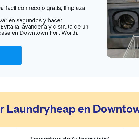
 fácil con recojo gratis, limpieza
a domicilio:
desconocido
var en segundos y hacer
Evita la lavandería y disfruta de un
u casa en Downtown Fort Worth.
Ir al sitio web
 United States
a domicilio:
desconocido
Ir al sitio web
d States
gir Laundryheap en Downtow
a domicilio:
desconocido
Lavandería de Autoservicio/