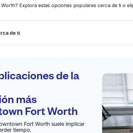
Worth? Explora estas opciones populares cerca de ti o e
rca de ti
Programa tu
recogida
plicaciones de la
ción más
bierto 24/7
own Fort Worth
Ir al sitio web
Downtown Fort Worth suele implicar
erder tiempo.
ted States