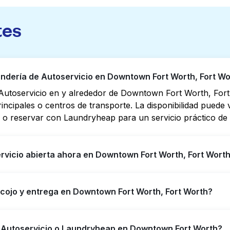
tes
dería de Autoservicio en Downtown Fort Worth, Fort Wo
Autoservicio en y alrededor de Downtown Fort Worth, For
rincipales o centros de transporte. La disponibilidad pued
 o reservar con Laundryheap para un servicio práctico de 
rvicio abierta ahora en Downtown Fort Worth, Fort Wort
io en Downtown Fort Worth tienen horarios extendidos, pe
ecojo y entrega en Downtown Fort Worth, Fort Worth?
puede ayudarte a encontrar rápidamente la ubicación abier
ara obtener servicio de lavandería y entrega 24/7 sin co
 Fort Worth, ofreciendo servicio conveniente de recojo y
e Autoservicio o Laundryheap en Downtown Fort Worth?
horre tiempo si prefieres no ir a una Lavandería de Autose