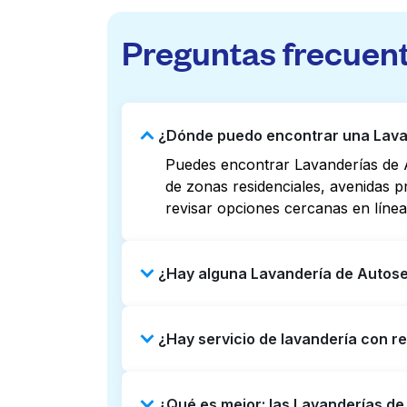
Preguntas frecuen
¿Dónde puedo encontrar una Lavan
Puedes encontrar Lavanderías de 
de zonas residenciales, avenidas p
revisar opciones cercanas en línea
¿Hay alguna Lavandería de Autose
Algunas Lavanderías de Autoservic
¿Hay servicio de lavandería con r
Revisar listados o mapas en línea 
puedes reservar con Laundryheap p
Sí, Laundryheap opera en Downtown
¿Qué es mejor: las Lavanderías d
puerta. Puede ser una opción que a