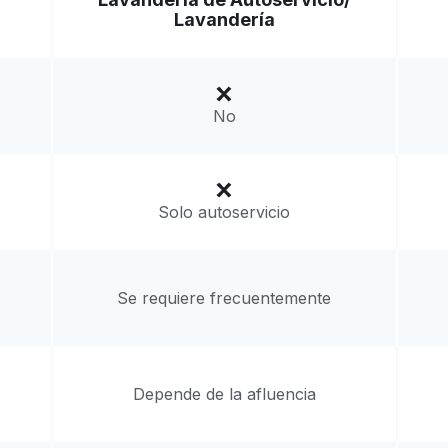
Ir al sitio web
Lavandería
ited States
a domicilio:
desconocido
No
Solo autoservicio
Se requiere frecuentemente
Depende de la afluencia