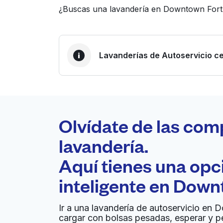
¿Buscas una lavandería en Downtown Fort 
Lavanderías de Autoservicio ce
LA MEJOR ELECCIÓN
Laundryheap.com
Olvídate de las com
0 min
lavandería.
Recojo y entrega a en la
Aquí tienes una op
A
puerta de casa
inteligente en
Downt
Albritton's Finer Dry Cleaners
Ir a una lavandería de autoservicio en 
cargar con bolsas pesadas, esperar y p
801 Cherry St # 15, Fort Worth, TX 76102, Uni