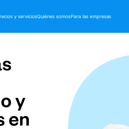
recios y servicios
Quiénes somos
Para las empresas
as
o y
s en