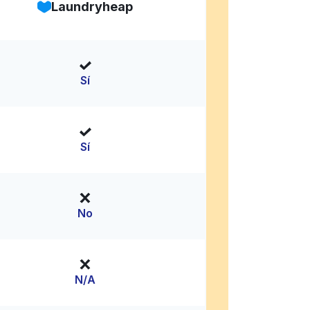
Laundryheap
Sí
Sí
No
N/A