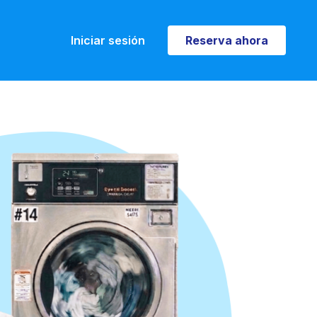
Iniciar sesión
Reserva ahora
Reserva ahora