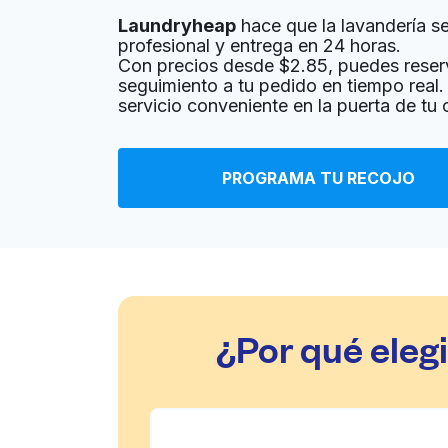
Laundryheap
hace que la lavandería sea
? min
Calcular la distancia
Entrega 
profesional y entrega en 24 horas.
Mostrar número
Con precios desde $2.85, puedes reser
seguimiento a tu pedido en tiempo real. 
servicio conveniente en la puerta de t
Upper West Cleaners
205 Commerce St #113, Fort Worth, TX 76102,
PROGRAMA TU RECOJO
? min
Calcular la distancia
Entrega 
Mostrar número
Momma's Cleaners
2807 Crockett St, Fort Worth, TX 76107, Unite
¿Por qué ele
? min
Calcular la distancia
Entrega 
Mostrar número