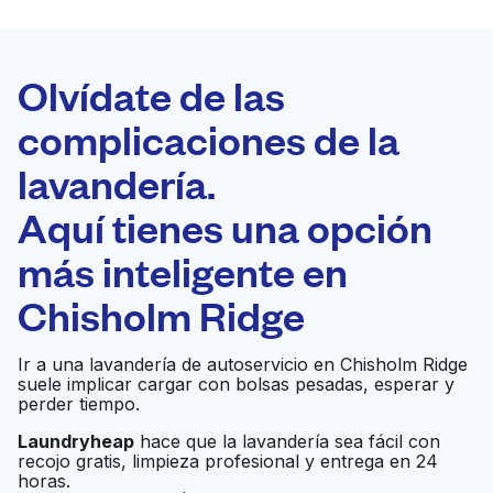
LA MEJOR
ELECCIÓN
Laundryheap.com
Olvídate de las
complicaciones de la
Programa tu recogida
lavandería.
0 min
Aquí tienes una opción
Recojo y entrega
a en la puerta de
Abierto 24/7
más inteligente en
casa
Chisholm Ridge
Highland Cleaners
Ir al sitio web
Ir a una lavandería de autoservicio en Chisholm Ridge
suele implicar cargar con bolsas pesadas, esperar y
perder tiempo.
Laundryheap
hace que la lavandería sea fácil con
Cinch Cleaners
Ir al sitio web
recojo gratis, limpieza profesional y entrega en 24
horas.