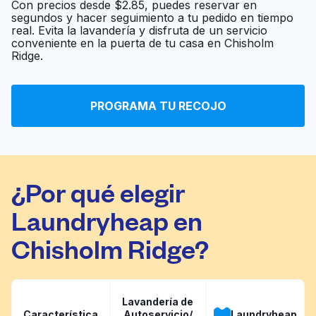
Con precios desde $2.85, puedes reservar en
segundos y hacer seguimiento a tu pedido en tiempo
Saginaw Laundry
real. Evita la lavandería y disfruta de un servicio
Ir al sitio web
Center
conveniente en la puerta de tu casa en Chisholm
Ridge.
Comet Cleaners
Ir al sitio web
PROGRAMA TU RECOJO
¿Por qué elegir
Laundryheap en
Chisholm Ridge?
Lavandería de
Característica
Autoservicio/
Laundryheap