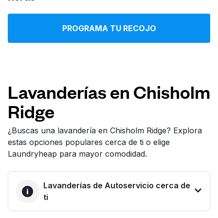
Iniciar sesión
PROGRAMA TU RECOJO
Descarga nuestra app
Lavanderías en Chisholm
Ridge
Síguenos en
¿Buscas una lavandería en Chisholm Ridge? Explora
estas opciones populares cerca de ti o elige
Laundryheap para mayor comodidad.
United States
ES
Lavanderías de Autoservicio cerca de
ti