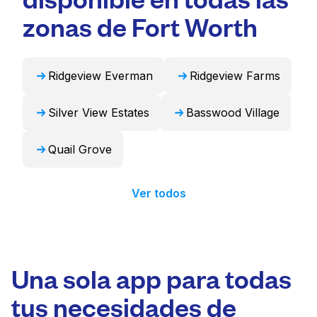
puede encargarse de estos artículos de forma
zonas de Fort Worth
profesional y devolverlos listos para usar en
24 horas.
Ridgeview Everman
Ridgeview Farms
Silver View Estates
Basswood Village
Quail Grove
Ver todos
Una sola app para todas
tus necesidades de