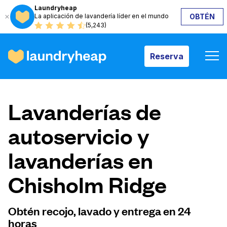
Laundryheap
La aplicación de lavandería líder en el mundo
OBTÉN
Reserva
(5,243)
Reserva
Cómo funciona
Lavanderías de
Precios y servicios
autoservicio y
lavanderías en
Quiénes somos
Chisholm Ridge
Para las empresas
Obtén recojo, lavado y entrega en 24
horas