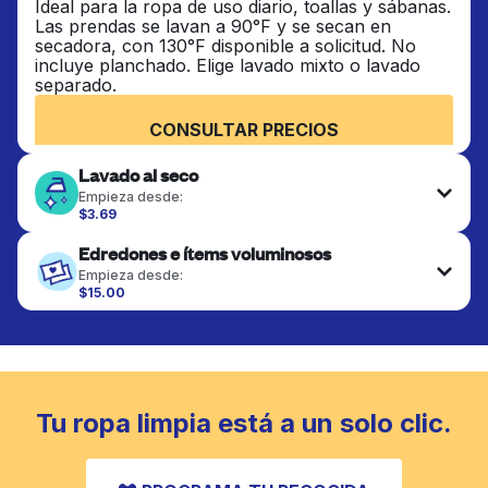
Ideal para la ropa de uso diario, toallas y sábanas.
Las prendas se lavan a 90°F y se secan en
secadora, con 130°F disponible a solicitud. No
incluye planchado. Elige lavado mixto o lavado
separado.
CONSULTAR PRECIOS
Lavado al seco
Empieza desde:
$3.69
Las prendas delicadas se lavan al seco y se
Edredones e ítems voluminosos
terminan de forma profesional. Adecuado para
trajes, vestidos, abrigos y telas que requieren
Empieza desde:
cuidado especial para mantener su forma, color y
$15.00
textura.
Los artículos grandes como edredones, mantas y
cubrecamas se lavan a fondo y se secan
completamente. Diseñado para refrescar piezas
CONSULTAR PRECIOS
más pesadas que no caben en una lavadora
doméstica estándar.
Tu ropa limpia está a un solo clic.
CONSULTAR PRECIOS