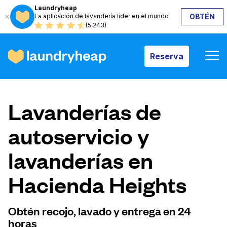
Laundryheap
La aplicación de lavandería líder en el mundo
OBTÉN
Reserva
(5,243)
Reserva
Cómo funciona
Lavanderías de
Precios y servicios
autoservicio y
lavanderías en
Quiénes somos
Hacienda Heights
Para las empresas
Obtén recojo, lavado y entrega en 24
horas