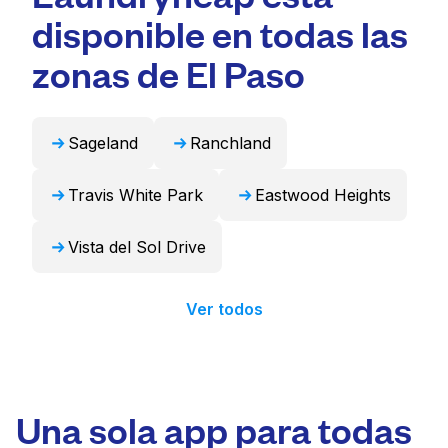
Para muchos residentes, es una opción más
voluminosos como edredones, mantas y
disponible en todas las
conveniente y que ahorra tiempo.
cortinas. Como alternativa, Laundryheap
puede encargarse de estos artículos de forma
zonas de El Paso
profesional y devolverlos listos para usar en
24 horas.
Sageland
Ranchland
Travis White Park
Eastwood Heights
Vista del Sol Drive
Ver todos
Una sola app para todas