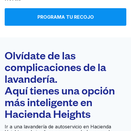
Iniciar sesión
PROGRAMA TU RECOJO
Descarga nuestra app
Olvídate de las
complicaciones de la
Síguenos en
lavandería.
Aquí tienes una opción
más inteligente en
United States
ES
Hacienda Heights
Ir a una lavandería de autoservicio en Hacienda