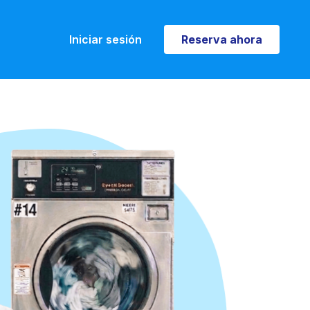
Iniciar sesión
Reserva ahora
Reserva ahora