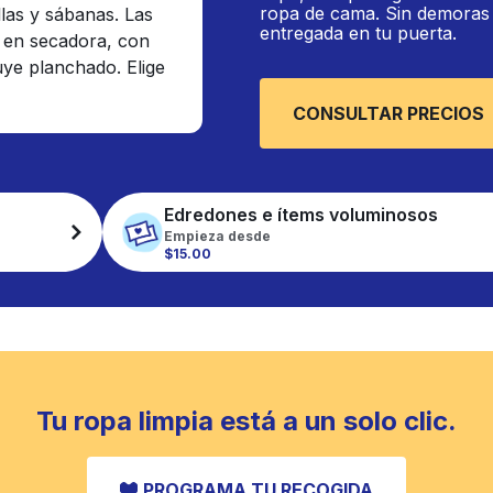
ropa de cama. Sin demoras n
llas y sábanas. Las
entregada en tu puerta.
 en secadora, con
luye planchado. Elige
CONSULTAR PRECIOS
Edredones e ítems voluminosos
Empieza desde
$15.00
Tu ropa limpia está a un solo clic.
PROGRAMA TU RECOGIDA