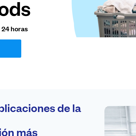
oods
n 24 horas
plicaciones de la
ción más