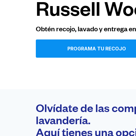
Russell W
Iniciar sesión
Obtén recojo, lavado y entrega e
Descarga nuestra app
PROGRAMA TU RECOJO
Síguenos en
Olvídate de las com
United States
ES
lavandería.
Aquí tienes una op