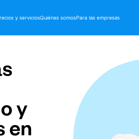
recios y servicios
Quiénes somos
Para las empresas
as
o y
s en