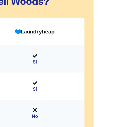
ell Woods?
Laundryheap
Sí
Sí
No