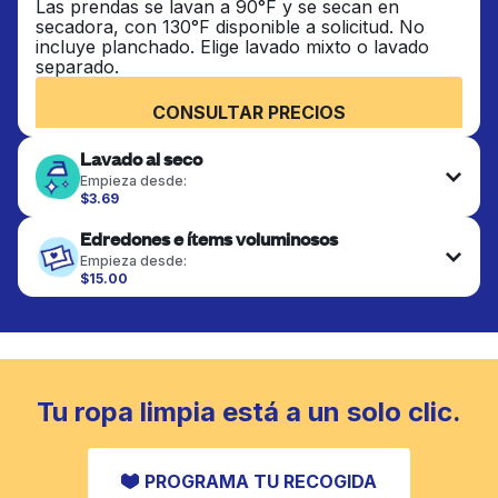
Las prendas se lavan a 90°F y se secan en
secadora, con 130°F disponible a solicitud. No
incluye planchado. Elige lavado mixto o lavado
separado.
CONSULTAR PRECIOS
Lavado al seco
Empieza desde:
$3.69
Las prendas delicadas se lavan al seco y se
Edredones e ítems voluminosos
terminan de forma profesional. Adecuado para
trajes, vestidos, abrigos y telas que requieren
Empieza desde:
cuidado especial para mantener su forma, color y
$15.00
textura.
Los artículos grandes como edredones, mantas y
cubrecamas se lavan a fondo y se secan
completamente. Diseñado para refrescar piezas
CONSULTAR PRECIOS
más pesadas que no caben en una lavadora
doméstica estándar.
Tu ropa limpia está a un solo clic.
CONSULTAR PRECIOS
PROGRAMA TU RECOGIDA