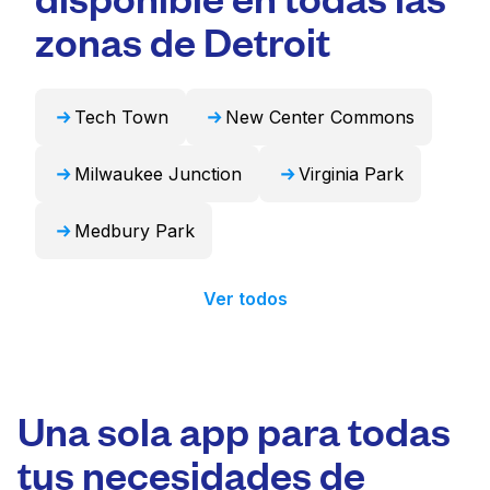
puede encargarse de estos artículos de forma
zonas de Detroit
profesional y devolverlos listos para usar en
24 horas.
Tech Town
New Center Commons
Milwaukee Junction
Virginia Park
Medbury Park
Ver todos
Una sola app para todas
tus necesidades de