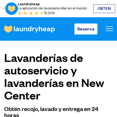
Laundryheap
La aplicación de lavandería líder en el mundo
OBTÉN
Reserva
(5,243)
Reserva
Cómo funciona
Lavanderías de
Precios y servicios
autoservicio y
lavanderías en New
Quiénes somos
Center
Para las empresas
Obtén recojo, lavado y entrega en 24
horas