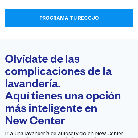
Iniciar sesión
PROGRAMA TU RECOJO
Descarga nuestra app
Olvídate de las
complicaciones de la
Síguenos en
lavandería.
Aquí tienes una opción
más inteligente en
United States
ES
New Center
Ir a una lavandería de autoservicio en New Center