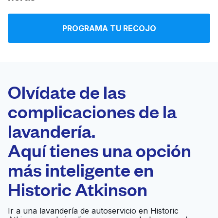
Iniciar sesión
PROGRAMA TU RECOJO
Descarga nuestra app
Olvídate de las
complicaciones de la
Síguenos en
lavandería.
Aquí tienes una opción
más inteligente en
United States
ES
Historic Atkinson
Ir a una lavandería de autoservicio en Historic