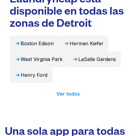
Para muchos residentes, es una opción más
voluminosos como edredones, mantas y
disponible en todas las
conveniente y que ahorra tiempo.
cortinas. Como alternativa, Laundryheap
puede encargarse de estos artículos de forma
zonas de Detroit
profesional y devolverlos listos para usar en
24 horas.
Boston Edison
Herman Kiefer
West Virginia Park
LaSalle Gardens
Henry Ford
Ver todos
Una sola app para todas