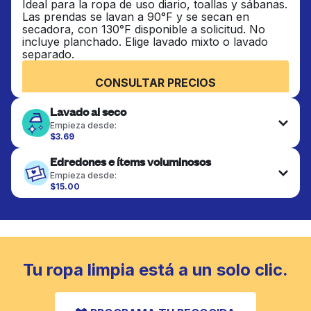
Ideal para la ropa de uso diario, toallas y sábanas.
Las prendas se lavan a 90°F y se secan en
secadora, con 130°F disponible a solicitud. No
incluye planchado. Elige lavado mixto o lavado
separado.
CONSULTAR PRECIOS
Lavado al seco
Empieza desde:
$3.69
Las prendas delicadas se lavan al seco y se
Edredones e ítems voluminosos
terminan de forma profesional. Adecuado para
trajes, vestidos, abrigos y telas que requieren
Empieza desde:
cuidado especial para mantener su forma, color y
$15.00
textura.
Los artículos grandes como edredones, mantas y
cubrecamas se lavan a fondo y se secan
completamente. Diseñado para refrescar piezas
CONSULTAR PRECIOS
más pesadas que no caben en una lavadora
doméstica estándar.
Tu ropa limpia está a un solo clic.
CONSULTAR PRECIOS