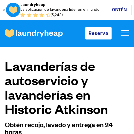
Laundryheap
La aplicación de lavandería líder en el mundo
OBTÉN
Reserva
(5,243)
Reserva
Cómo funciona
Lavanderías de
Precios y servicios
autoservicio y
lavanderías en
Quiénes somos
Historic Atkinson
Para las empresas
Obtén recojo, lavado y entrega en 24
horas