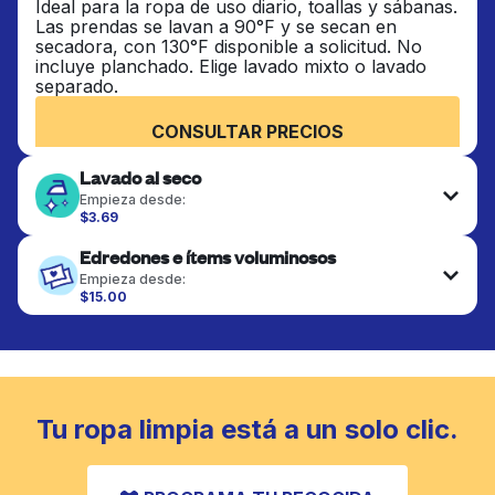
Ideal para la ropa de uso diario, toallas y sábanas.
Las prendas se lavan a 90°F y se secan en
secadora, con 130°F disponible a solicitud. No
incluye planchado. Elige lavado mixto o lavado
separado.
CONSULTAR PRECIOS
Lavado al seco
Empieza desde:
$3.69
Las prendas delicadas se lavan al seco y se
Edredones e ítems voluminosos
terminan de forma profesional. Adecuado para
trajes, vestidos, abrigos y telas que requieren
Empieza desde:
cuidado especial para mantener su forma, color y
$15.00
textura.
Los artículos grandes como edredones, mantas y
cubrecamas se lavan a fondo y se secan
completamente. Diseñado para refrescar piezas
CONSULTAR PRECIOS
más pesadas que no caben en una lavadora
doméstica estándar.
Tu ropa limpia está a un solo clic.
CONSULTAR PRECIOS