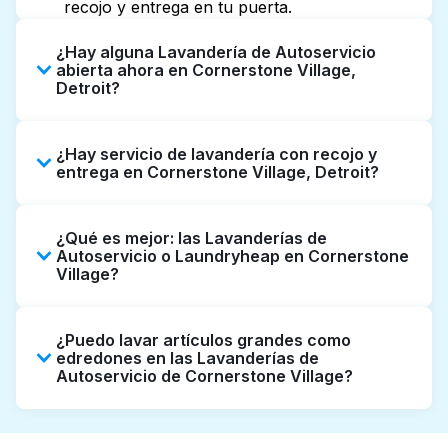
recojo y entrega en tu puerta.
¿Hay alguna Lavandería de Autoservicio
abierta ahora en Cornerstone Village,
Detroit?
Algunas Lavanderías de Autoservicio en
¿Hay servicio de lavandería con recojo y
Cornerstone Village tienen horarios
entrega en Cornerstone Village, Detroit?
extendidos, pero no todas abren hasta tarde
o 24/7. Revisar listados o mapas en línea
Sí, Laundryheap opera en Cornerstone
puede ayudarte a encontrar rápidamente la
¿Qué es mejor: las Lavanderías de
Village, ofreciendo servicio conveniente de
ubicación abierta más cercana. Como
Autoservicio o Laundryheap en Cornerstone
recojo y entrega de lavandería puerta a
Village?
alternativa, puedes reservar con
puerta. Puede ser una opción que ahorre
Laundryheap para obtener servicio de
tiempo si prefieres no ir a una Lavandería de
Las Lavanderías de Autoservicio son una
lavandería y entrega 24/7 sin complicaciones.
Autoservicio.
¿Puedo lavar artículos grandes como
buena opción para lavar por cuenta propia si
edredones en las Lavanderías de
tienes tiempo para ir y esperar. Por otro lado,
Autoservicio de Cornerstone Village?
Laundryheap ofrece recojo y entrega
directamente desde tu puerta u oficina en
Muchas Lavanderías de Autoservicio en
Cornerstone Village, junto con limpieza
Cornerstone Village cuentan con máquinas de