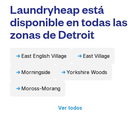
Laundryheap está
profesional y tiempos de entrega rápidos.
gran capacidad adecuadas para artículos
Para muchos residentes, es una opción más
voluminosos como edredones, mantas y
disponible en todas las
conveniente y que ahorra tiempo.
cortinas. Como alternativa, Laundryheap
puede encargarse de estos artículos de forma
zonas de Detroit
profesional y devolverlos listos para usar en
24 horas.
East English Village
East Village
Morningside
Yorkshire Woods
Moross-Morang
Ver todos