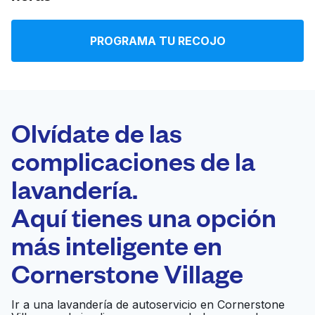
Iniciar sesión
PROGRAMA TU RECOJO
Descarga nuestra app
Olvídate de las
complicaciones de la
Síguenos en
lavandería.
Aquí tienes una opción
más inteligente en
United States
ES
Cornerstone Village
Ir a una lavandería de autoservicio en Cornerstone