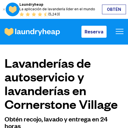
Laundryheap
La aplicación de lavandería líder en el mundo
OBTÉN
Reserva
(5,243)
Reserva
Cómo funciona
Lavanderías de
Precios y servicios
autoservicio y
lavanderías en
Quiénes somos
Cornerstone Village
Para las empresas
Obtén recojo, lavado y entrega en 24
horas