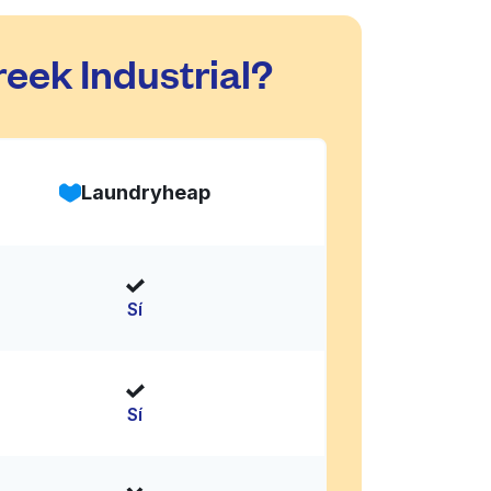
eek Industrial?
Laundryheap
Sí
Sí