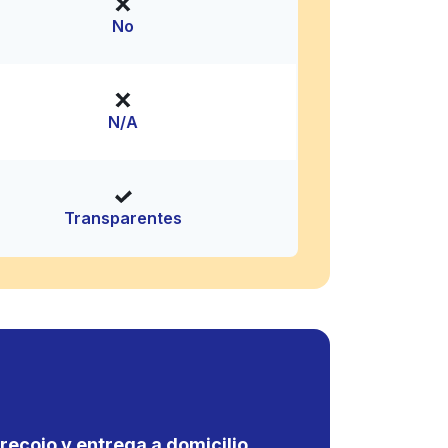
No
N/A
Transparentes
recojo y entrega a domicilio