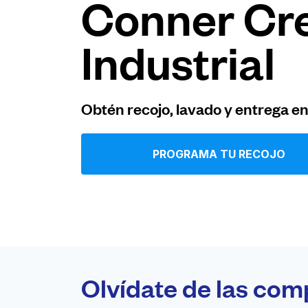
Conner Cr
Iniciar sesión
Industrial
Descarga nuestra app
Obtén recojo, lavado y entrega e
PROGRAMA TU RECOJO
Síguenos en
United States
ES
Olvídate de las com