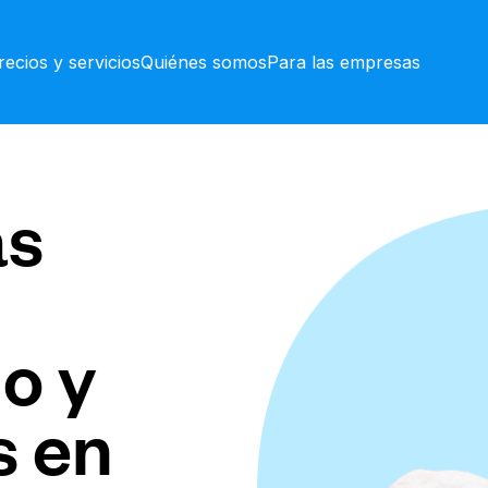
recios y servicios
Quiénes somos
Para las empresas
as
o y
s en