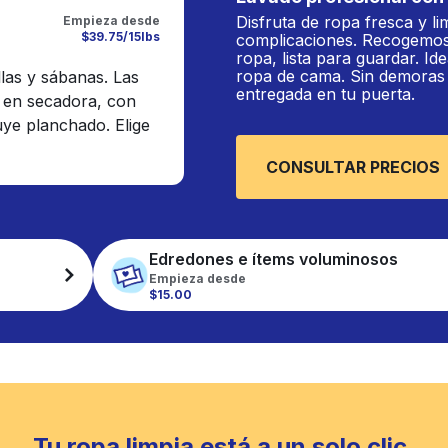
Disfruta de ropa fresca y li
Empieza desde
$39.75/15lbs
complicaciones. Recogemos
ropa, lista para guardar. Ide
ropa de cama. Sin demoras n
llas y sábanas. Las
entregada en tu puerta.
 en secadora, con
luye planchado. Elige
CONSULTAR PRECIOS
Edredones e ítems voluminosos
Empieza desde
$15.00
Tu ropa limpia está a un solo clic.