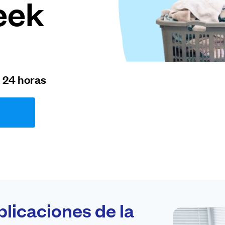
eek
n 24 horas
plicaciones de la