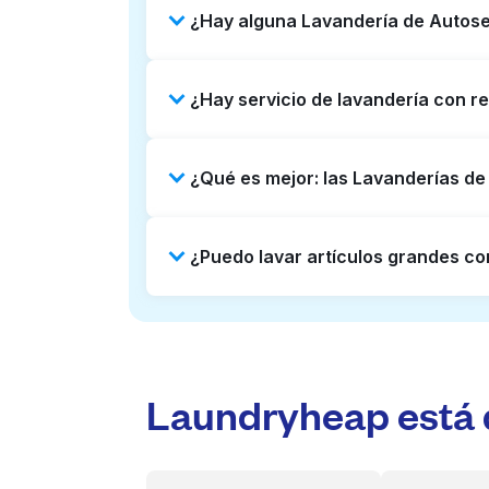
¿Hay alguna Lavandería de Autoser
Algunas Lavanderías de Autoservic
¿Hay servicio de lavandería con re
24/7. Revisar listados o mapas en 
puedes reservar con Laundryheap p
Sí, Laundryheap opera en Conner Cr
¿Qué es mejor: las Lavanderías de
puerta. Puede ser una opción que a
Las Lavanderías de Autoservicio so
¿Puedo lavar artículos grandes co
lado, Laundryheap ofrece recojo y 
profesional y tiempos de entrega 
Muchas Lavanderías de Autoservic
voluminosos como edredones, mant
profesional y devolverlos listos pa
Laundryheap está d