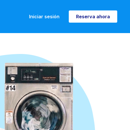
Iniciar sesión
Reserva ahora
Reserva ahora