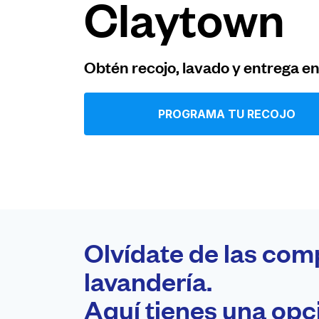
Claytown
Iniciar sesión
Obtén recojo, lavado y entrega e
Descarga nuestra app
PROGRAMA TU RECOJO
Síguenos en
Olvídate de las com
United States
ES
lavandería.
Aquí tienes una op