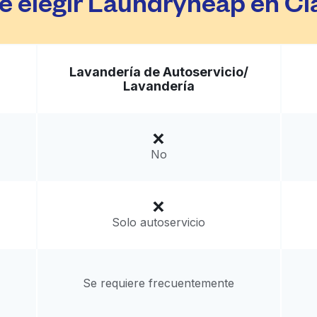
é elegir Laundryheap en C
Lavandería de Autoservicio/
Lavandería
No
Solo autoservicio
Se requiere frecuentemente