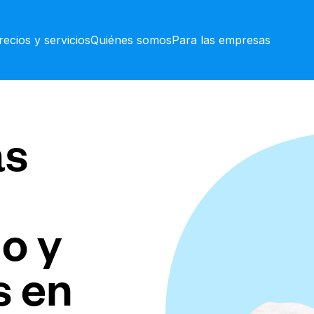
recios y servicios
Quiénes somos
Para las empresas
as
o y
s en