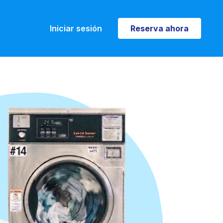
Iniciar sesión
Reserva ahora
Reserva ahora