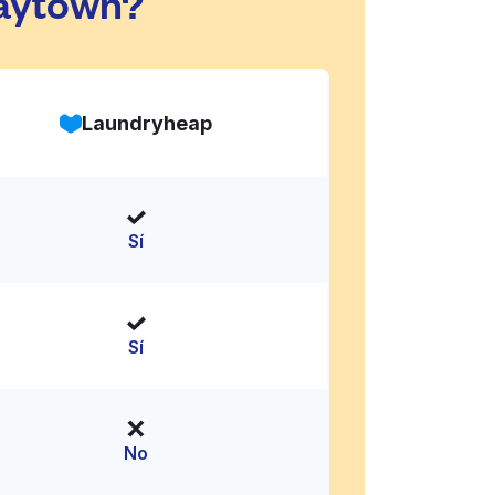
laytown?
Laundryheap
Sí
Sí
No