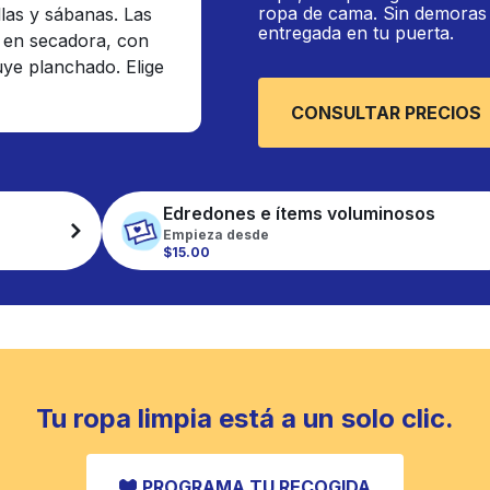
ropa de cama. Sin demoras n
llas y sábanas. Las
entregada en tu puerta.
 en secadora, con
luye planchado. Elige
CONSULTAR PRECIOS
Edredones e ítems voluminosos
Empieza desde
$15.00
Tu ropa limpia está a un solo clic.
PROGRAMA TU RECOGIDA