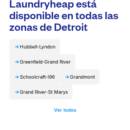
Laundryheap está
gran capacidad adecuadas para artículos
Para muchos residentes, es una opción más
voluminosos como edredones, mantas y
disponible en todas las
conveniente y que ahorra tiempo.
cortinas. Como alternativa, Laundryheap
puede encargarse de estos artículos de forma
zonas de Detroit
profesional y devolverlos listos para usar en
24 horas.
Hubbell-Lyndon
Greenfield-Grand River
Schoolcraft-I96
Grandmont
Grand River-St Marys
Ver todos