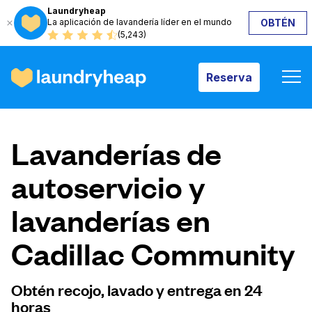
Laundryheap
La aplicación de lavandería líder en el mundo
OBTÉN
Reserva
(5,243)
Reserva
Cómo funciona
Lavanderías de
Precios y servicios
autoservicio y
lavanderías en
Quiénes somos
Cadillac Community
Para las empresas
Obtén recojo, lavado y entrega en 24
horas