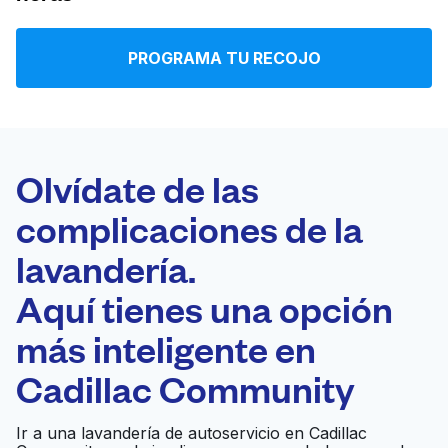
Iniciar sesión
PROGRAMA TU RECOJO
Descarga nuestra app
Olvídate de las
complicaciones de la
Síguenos en
lavandería.
Aquí tienes una opción
más inteligente en
United States
ES
Cadillac Community
Ir a una lavandería de autoservicio en Cadillac