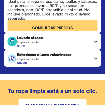
Ideal para la ropa de uso diario, toallas y sábanas.
Las prendas se lavan a 90°F y se secan en
secadora, con 130°F disponible a solicitud. No
incluye planchado. Elige lavado mixto o lavado
separado.
CONSULTAR PRECIOS
Lavado al seco
Empieza desde:
$3.69
Las prendas delicadas se lavan al seco y se
Edredones e ítems voluminosos
terminan de forma profesional. Adecuado para
trajes, vestidos, abrigos y telas que requieren
Empieza desde:
cuidado especial para mantener su forma, color y
$15.00
textura.
Los artículos grandes como edredones, mantas y
cubrecamas se lavan a fondo y se secan
completamente. Diseñado para refrescar piezas
CONSULTAR PRECIOS
más pesadas que no caben en una lavadora
doméstica estándar.
Tu ropa limpia está a un solo clic.
CONSULTAR PRECIOS