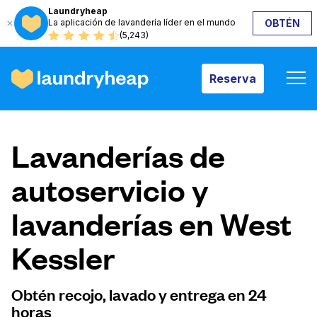
Laundryheap
La aplicación de lavandería líder en el mundo
OBTÉN
Reserva
(5,243)
Reserva
Cómo funciona
Lavanderías de
Precios y servicios
autoservicio y
lavanderías en West
Quiénes somos
Kessler
Para las empresas
Obtén recojo, lavado y entrega en 24
horas