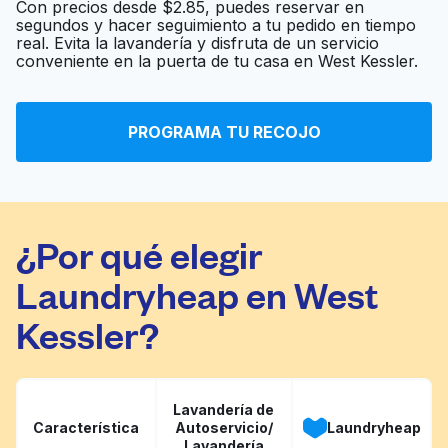
Con precios desde $2.85, puedes reservar en
segundos y hacer seguimiento a tu pedido en tiempo
Roberto's Lavanderia,
real. Evita la lavandería y disfruta de un servicio
Ir al sitio web
conveniente en la puerta de tu casa en West Kessler.
LLC
Laundry & Dry
PROGRAMA TU RECOJO
Ir al sitio web
Cleaning Repair
¿Por qué elegir
Laundryheap en West
Kessler?
Lavandería de
Característica
Autoservicio/
Laundryheap
Lavandería