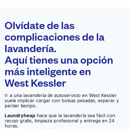
LA MEJOR
ELECCIÓN
Laundryheap.com
Olvídate de las
complicaciones de la
Programa tu recogida
lavandería.
0 min
Aquí tienes una opción
Recojo y entrega
a en la puerta de
Abierto 24/7
más inteligente en
casa
West Kessler
Coin Laundry
Ir al sitio web
Ir a una lavandería de autoservicio en West Kessler
Lavanderia
suele implicar cargar con bolsas pesadas, esperar y
perder tiempo.
Laundryheap
hace que la lavandería sea fácil con
Angelica
Ir al sitio web
recojo gratis, limpieza profesional y entrega en 24
horas.