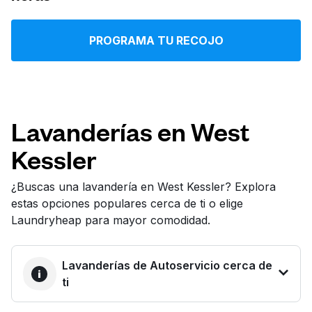
Iniciar sesión
PROGRAMA TU RECOJO
Descarga nuestra app
Lavanderías en West
Kessler
Síguenos en
¿Buscas una lavandería en West Kessler? Explora
estas opciones populares cerca de ti o elige
Laundryheap para mayor comodidad.
United States
ES
Lavanderías de Autoservicio cerca de
ti