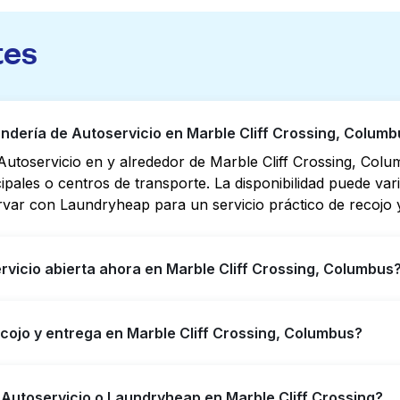
tes
dería de Autoservicio en Marble Cliff Crossing, Columb
utoservicio en y alrededor de Marble Cliff Crossing, Col
cipales o centros de transporte. La disponibilidad puede va
rvar con Laundryheap para un servicio práctico de recojo y
vicio abierta ahora en Marble Cliff Crossing, Columbus
o en Marble Cliff Crossing tienen horarios extendidos, per
ecojo y entrega en Marble Cliff Crossing, Columbus?
puede ayudarte a encontrar rápidamente la ubicación abier
ara obtener servicio de lavandería y entrega 24/7 sin co
iff Crossing, ofreciendo servicio conveniente de recojo y 
 Autoservicio o Laundryheap en Marble Cliff Crossing?
empo si prefieres no ir a una Lavandería de Autoservicio.