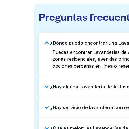
Preguntas frecuen
¿Dónde puedo encontrar una Lavan
Puedes encontrar Lavanderías de A
zonas residenciales, avenidas prin
opciones cercanas en línea o rese
¿Hay alguna Lavandería de Autoser
Algunas Lavanderías de Autoservici
¿Hay servicio de lavandería con r
Revisar listados o mapas en línea 
puedes reservar con Laundryheap p
Sí, Laundryheap opera en Marble Cl
¿Qué es mejor: las Lavanderías de
Puede ser una opción que ahorre ti