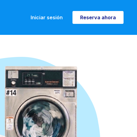
Iniciar sesión
Reserva ahora
Reserva ahora