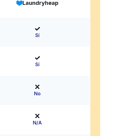
Laundryheap
Sí
Sí
No
N/A