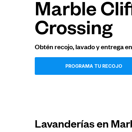
Marble Clif
Iniciar sesión
Crossing
Descarga nuestra app
Obtén recojo, lavado y entrega e
PROGRAMA TU RECOJO
Síguenos en
United States
ES
Lavanderías en Marb