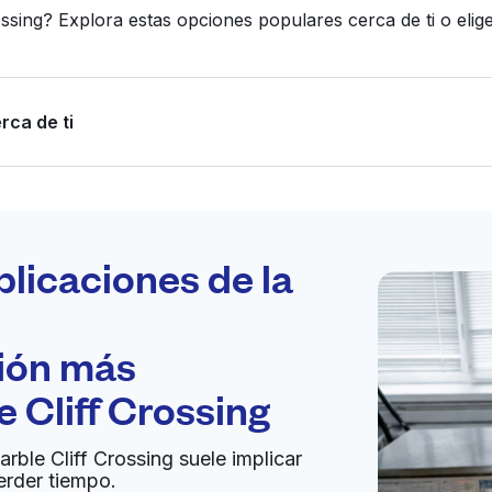
ossing? Explora estas opciones populares cerca de ti o el
rca de ti
Programa tu
recogida
plicaciones de la
ción más
bierto 24/7
 Cliff Crossing
Ir al sitio web
arble Cliff Crossing suele implicar
erder tiempo.
 States