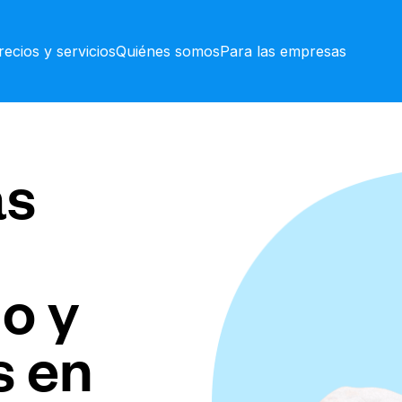
recios y servicios
Quiénes somos
Para las empresas
as
o y
s en