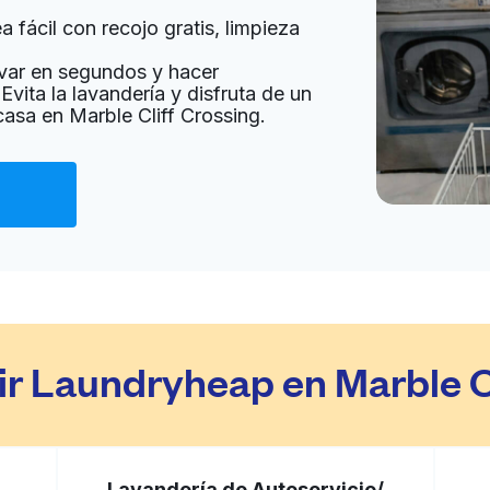
 fácil con recojo gratis, limpieza
a domicilio:
desconocido
var en segundos y hacer
Evita la lavandería y disfruta de un
casa en Marble Cliff Crossing.
Ir al sitio web
States
a domicilio:
desconocido
Ir al sitio web
ited States
ir Laundryheap en Marble C
a domicilio:
desconocido
Lavandería de Autoservicio/