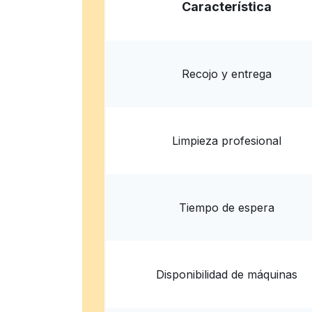
ServiceMaster Complete Services
Característica
1457 Osborn Dr, Columbus, OH 43221, United
? min
Calcular la distancia
Entrega 
Mostrar número
Recojo y entrega
Limpieza profesional
Tiempo de espera
Disponibilidad de máquinas