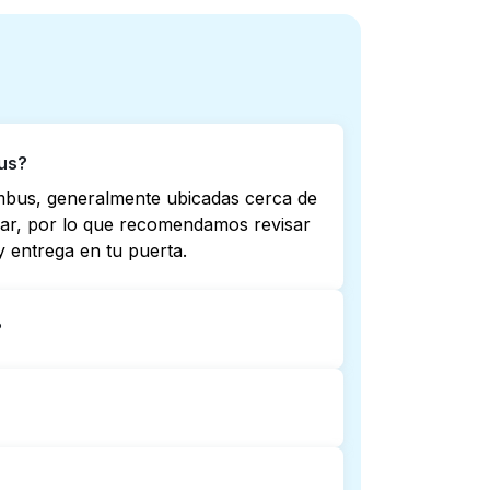
us?
umbus, generalmente ubicadas cerca de
riar, por lo que recomendamos revisar
 entrega en tu puerta.
?
o no todas abren hasta tarde o 24/7.
ta más cercana. Como alternativa,
mplicaciones.
entrega de lavandería puerta a puerta.