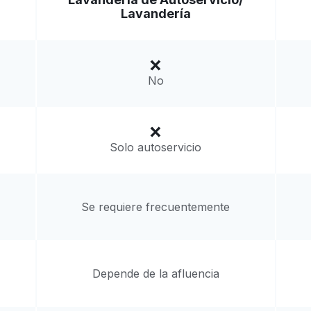
Ir al sitio web
Lavandería
 States
a domicilio:
desconocido
No
Solo autoservicio
Se requiere frecuentemente
Depende de la afluencia