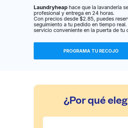
Laundryheap
hace que la lavandería sea
? min
Calcular la distancia
Entrega 
profesional y entrega en 24 horas.
Mostrar número
Con precios desde $2.85, puedes reser
seguimiento a tu pedido en tiempo real. 
servicio conveniente en la puerta de tu 
Starlite Cleaners Grandview
1660 W 1st Ave, Columbus, OH 43212, United 
PROGRAMA TU RECOJO
? min
Calcular la distancia
Entrega 
Mostrar número
Grandview Cleaners
1445 Grandview Ave, Columbus, OH 43212, Un
¿Por qué eleg
? min
Calcular la distancia
Entrega 
Mostrar número