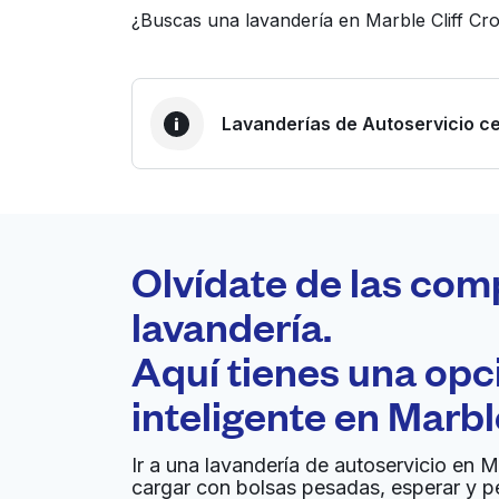
¿Buscas una lavandería en Marble Cliff Cr
Lavanderías de Autoservicio ce
LA MEJOR ELECCIÓN
Laundryheap.com
Olvídate de las com
0 min
lavandería.
Recojo y entrega a en la
Aquí tienes una op
A
puerta de casa
inteligente en
Marble
All Bright Laundromat
Ir a una lavandería de autoservicio en M
cargar con bolsas pesadas, esperar y p
1808 W 5th Ave, Columbus, OH 43212, United