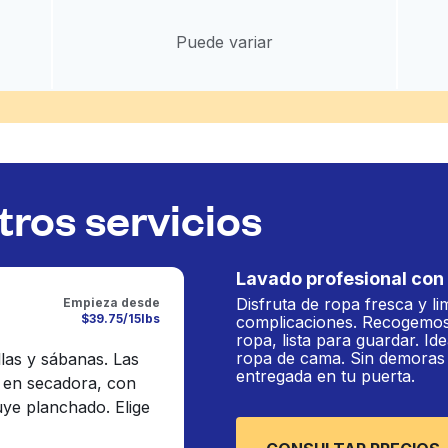
Puede variar
ros servicios
Lavado profesional con 
Disfruta de ropa fresca y li
Empieza desde
$39.75/15lbs
complicaciones. Recogemos
ropa, lista para guardar. Ide
ropa de cama. Sin demoras n
llas y sábanas. Las
entregada en tu puerta.
 en secadora, con
luye planchado. Elige