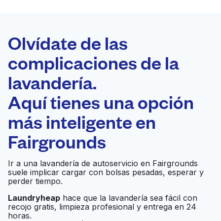
LA MEJOR
ELECCIÓN
Laundryheap.com
Olvídate de las
complicaciones de la
Programa tu recogida
lavandería.
0 min
Aquí tienes una opción
Recojo y entrega
a en la puerta de
Abierto 24/7
más inteligente en
casa
Fairgrounds
Clean as a Whistle
Ir al sitio web
Ir a una lavandería de autoservicio en Fairgrounds
Coin Laundry
suele implicar cargar con bolsas pesadas, esperar y
perder tiempo.
Hildreths Commercial
Laundryheap
hace que la lavandería sea fácil con
Ir al sitio web
recojo gratis, limpieza profesional y entrega en 24
Laundry Equipment
horas.