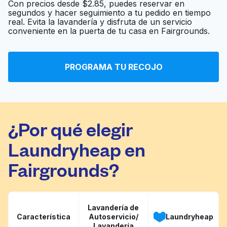
Con precios desde $2.85, puedes reservar en
segundos y hacer seguimiento a tu pedido en tiempo
real. Evita la lavandería y disfruta de un servicio
Maysum's Laundry
Ir al sitio web
conveniente en la puerta de tu casa en Fairgrounds.
Blue Bubble Express
PROGRAMA TU RECOJO
Ir al sitio web
Laundromat
¿Por qué elegir
Laundryheap en
Fairgrounds?
Lavandería de
Característica
Autoservicio/
Laundryheap
Lavandería