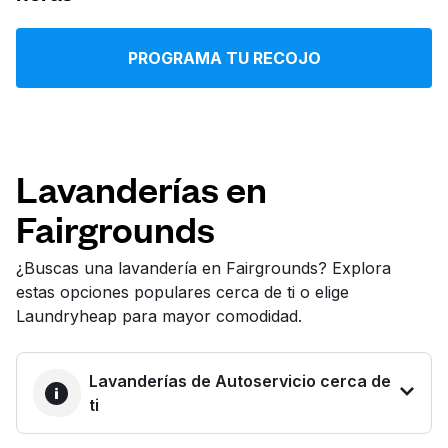
Iniciar sesión
PROGRAMA TU RECOJO
Descarga nuestra app
Lavanderías en
Fairgrounds
Síguenos en
¿Buscas una lavandería en Fairgrounds? Explora
estas opciones populares cerca de ti o elige
Laundryheap para mayor comodidad.
United States
ES
Lavanderías de Autoservicio cerca de
ti