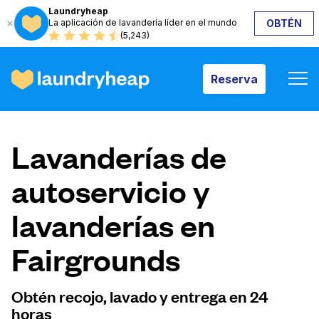
Laundryheap
La aplicación de lavandería líder en el mundo
OBTÉN
Reserva
(5,243)
Reserva
Cómo funciona
Lavanderías de
Precios y servicios
autoservicio y
lavanderías en
Quiénes somos
Fairgrounds
Para las empresas
Obtén recojo, lavado y entrega en 24
horas