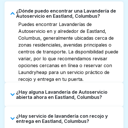
¿Dónde puedo encontrar una Lavandería de
Autoservicio en Eastland, Columbus?
Puedes encontrar Lavanderías de
Autoservicio en y alrededor de Eastland,
Columbus, generalmente ubicadas cerca de
zonas residenciales, avenidas principales o
centros de transporte. La disponibilidad puede
variar, por lo que recomendamos revisar
opciones cercanas en línea o reservar con
Laundryheap para un servicio práctico de
recojo y entrega en tu puerta.
¿Hay alguna Lavandería de Autoservicio
abierta ahora en Eastland, Columbus?
Algunas Lavanderías de Autoservicio en
¿Hay servicio de lavandería con recojo y
Eastland tienen horarios extendidos, pero no
entrega en Eastland, Columbus?
todas abren hasta tarde o 24/7. Revisar