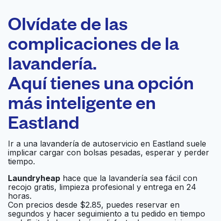
ELECCIÓN
Laundryheap.com
Olvídate de las
complicaciones de la
Programa tu recogida
lavandería.
0 min
Aquí tienes una opción
Recojo y entrega
a en la puerta de
Abierto 24/7
más inteligente en
casa
Eastland
LaundryMax
Ir al sitio web
Ir a una lavandería de autoservicio en Eastland suele
implicar cargar con bolsas pesadas, esperar y perder
tiempo.
Laundryheap
hace que la lavandería sea fácil con
Sterling cleaner
Ir al sitio web
recojo gratis, limpieza profesional y entrega en 24
horas.
Con precios desde $2.85, puedes reservar en
segundos y hacer seguimiento a tu pedido en tiempo
Courtright