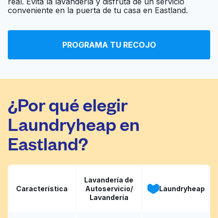
real. Evita la lavandería y disfruta de un servicio
Ir al sitio web
Laundromat
conveniente en la puerta de tu casa en Eastland.
J&S Coin Laundry
PROGRAMA TU RECOJO
Ir al sitio web
(Wash N Clean)
¿Por qué elegir
Laundryheap en
Eastland?
Lavandería de
Característica
Autoservicio/
Laundryheap
Lavandería