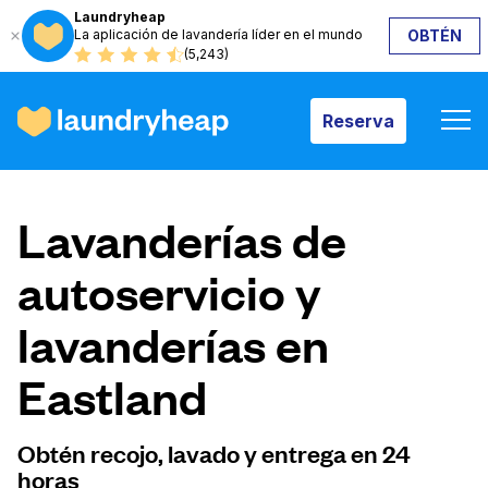
Laundryheap
La aplicación de lavandería líder en el mundo
OBTÉN
Reserva
(5,243)
Reserva
Cómo funciona
Lavanderías de
Precios y servicios
autoservicio y
lavanderías en
Quiénes somos
Eastland
Para las empresas
Obtén recojo, lavado y entrega en 24
horas